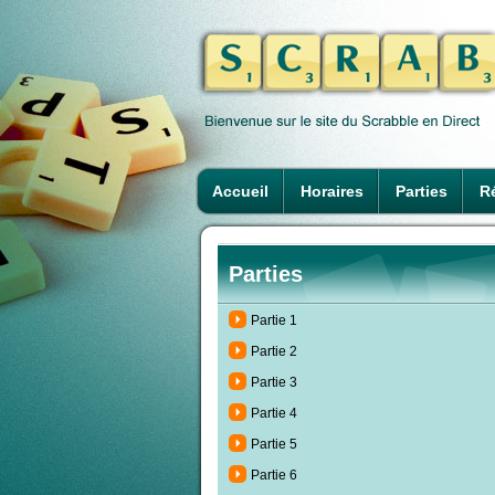
Accueil
Horaires
Parties
Ré
Parties
Partie 1
Partie 2
Partie 3
Partie 4
Partie 5
Partie 6