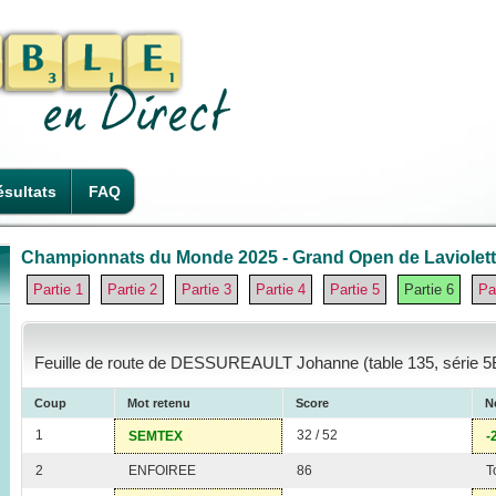
sultats
FAQ
Championnats du Monde 2025 - Grand Open de Laviolette
Partie 1
Partie 2
Partie 3
Partie 4
Partie 5
Partie 6
Pa
Feuille de route de DESSUREAULT Johanne (table 135, série 5
Coup
Mot retenu
Score
N
1
32 / 52
SEMTEX
-
2
ENFOIREE
86
T