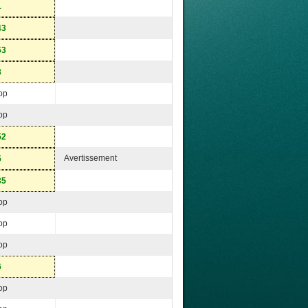
1
43
53
3
op
op
52
Avertissement
5
35
op
op
op
6
op