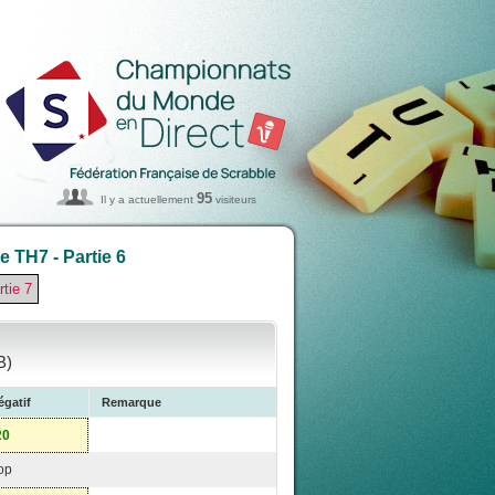
95
Il y a actuellement
visiteurs
 TH7 - Partie 6
rtie 7
B)
égatif
Remarque
20
op