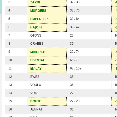
3
37 / 38
ZARBI
-
4
33 / 76
MURGEES
-
5
31 / 84
EMPERLER
-
6
39 / 42
HA(C)H
-
7
OTONS
27
T
8
CRABES
39
T
9
22 / 74
MAIGRIOT
-
10
66 / 71
EDENTAI
-
11
67 / 102
I(N)LAY
-
12
EWES
35
T
13
VOULU
36
T
14
VOTAI
27
T
15
22 / 28
DOUTE
-
16
JEUNAT
31
T