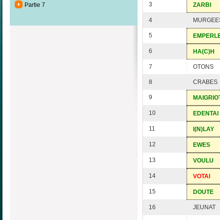
3
Partie 7
ZARBI
4
MURGEE
5
EMPERL
6
HA(C)H
7
OTONS
8
CRABES
9
MAIGRIO
10
EDENTAI
11
I(N)LAY
12
EWES
13
VOULU
14
VOTAI
15
DOUTE
16
JEUNAT