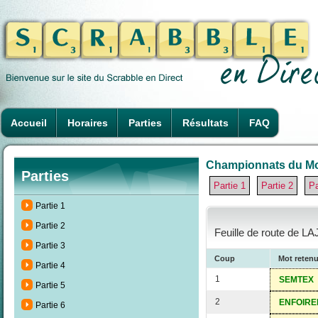
Accueil
Horaires
Parties
Résultats
FAQ
Championnats du Mon
Parties
Partie 1
Partie 2
Pa
Partie 1
Partie 2
Feuille de route de L
Partie 3
Coup
Mot reten
Partie 4
1
SEMTEX
Partie 5
2
ENFOIRE
Partie 6