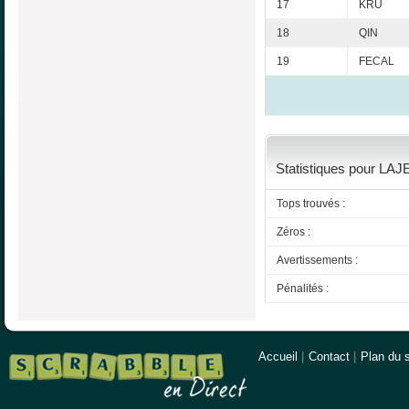
17
KRU
18
QIN
19
FECAL
Statistiques pour LA
Tops trouvés :
Zéros :
Avertissements :
Pénalités :
Accueil
|
Contact
|
Plan du s