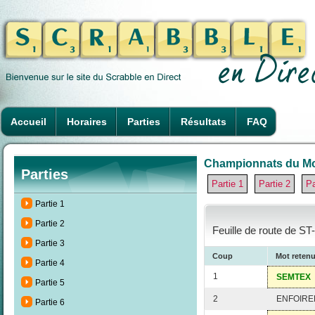
Accueil
Horaires
Parties
Résultats
FAQ
Championnats du Mon
Parties
Partie 1
Partie 2
Pa
Partie 1
Partie 2
Feuille de route de S
Partie 3
Coup
Mot reten
Partie 4
1
SEMTEX
Partie 5
2
ENFOIRE
Partie 6