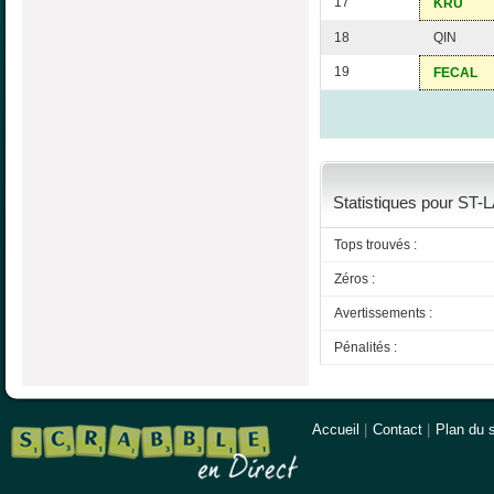
17
KRU
18
QIN
19
FECAL
Statistiques pour ST-
Tops trouvés :
Zéros :
Avertissements :
Pénalités :
Accueil
|
Contact
|
Plan du s