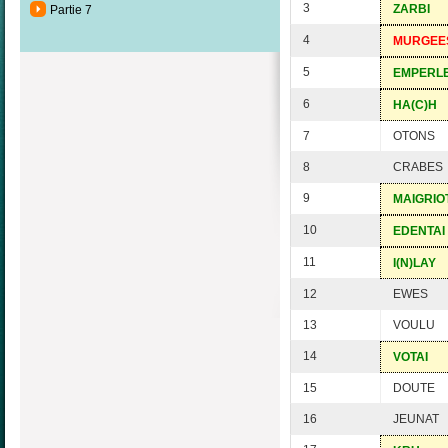
3
ZARBI
Partie 7
4
MURGEE
5
EMPERL
6
HA(C)H
7
OTONS
8
CRABES
9
MAIGRIO
10
EDENTAI
11
I(N)LAY
12
EWES
13
VOULU
14
VOTAI
15
DOUTE
16
JEUNAT