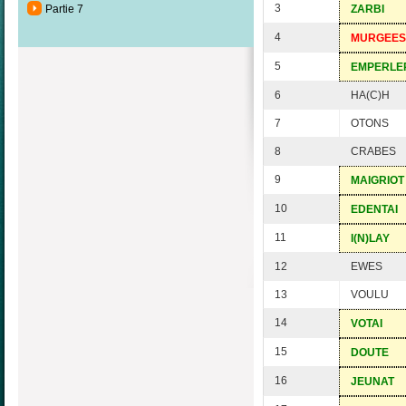
3
Partie 7
ZARBI
4
MURGEES
5
EMPERLE
6
HA(C)H
7
OTONS
8
CRABES
9
MAIGRIOT
10
EDENTAI
11
I(N)LAY
12
EWES
13
VOULU
14
VOTAI
15
DOUTE
16
JEUNAT