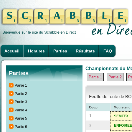
Accueil
Horaires
Parties
Résultats
FAQ
Championnats du Mon
Parties
Partie 1
Partie 2
Pa
Partie 1
Partie 2
Feuille de route de B
Partie 3
Coup
Mot retenu
Partie 4
1
SEMTEX
Partie 5
2
ENFOIREE
Partie 6