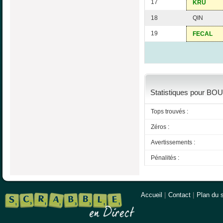
17
KRU
18
QIN
19
FECAL
Statistiques pour BOU
Tops trouvés :
Zéros :
Avertissements :
Pénalités :
Accueil
|
Contact
|
Plan du s