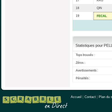
17
KRU
18
QIN
19
FECAL
Statistiques pour PEL
Tops trouvés :
Zéros :
Avertissements :
Pénalités :
Accueil
|
Contact
|
Plan du s