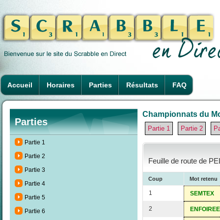
Accueil
Horaires
Parties
Résultats
FAQ
Championnats du Mon
Parties
Partie 1
Partie 2
Pa
Partie 1
Partie 2
Feuille de route de P
Partie 3
Coup
Mot retenu
Partie 4
1
SEMTEX
Partie 5
2
ENFOIREE
Partie 6