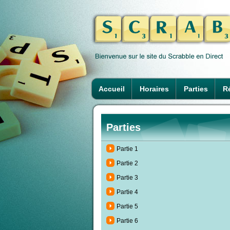
Accueil
Horaires
Parties
Ré
Parties
Partie 1
Partie 2
Partie 3
Partie 4
Partie 5
Partie 6