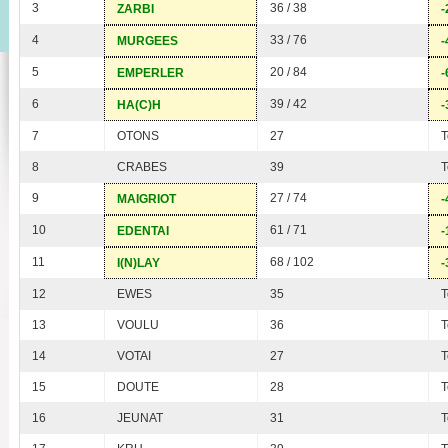
3
36 / 38
ZARBI
-
4
33 / 76
MURGEES
-
5
20 / 84
EMPERLER
-
6
39 / 42
HA(C)H
-
7
OTONS
27
T
8
CRABES
39
T
9
27 / 74
MAIGRIOT
-
10
61 / 71
EDENTAI
-
11
68 / 102
I(N)LAY
-
12
EWES
35
T
13
VOULU
36
T
14
VOTAI
27
T
15
DOUTE
28
T
16
JEUNAT
31
T