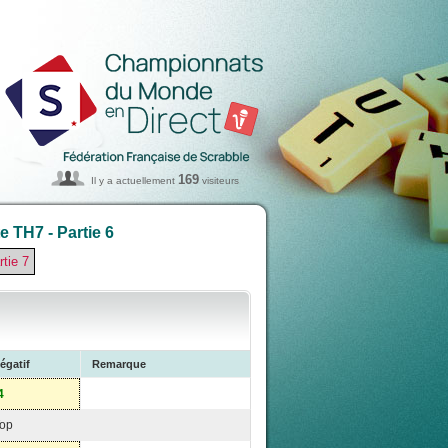
169
Il y a actuellement
visiteurs
 TH7 - Partie 6
rtie 7
égatif
Remarque
4
op