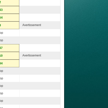
2
43
64
Avertissement
3
op
op
47
Avertissement
10
34
op
op
op
op
op