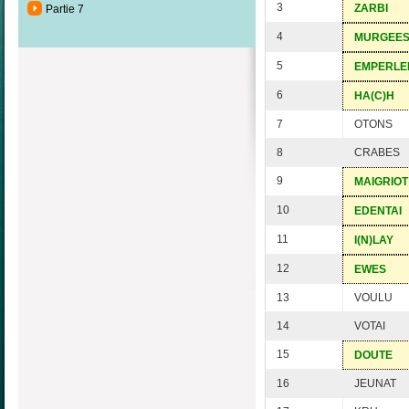
3
ZARBI
Partie 7
4
MURGEE
5
EMPERLE
6
HA(C)H
7
OTONS
8
CRABES
9
MAIGRIOT
10
EDENTAI
11
I(N)LAY
12
EWES
13
VOULU
14
VOTAI
15
DOUTE
16
JEUNAT