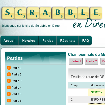
Accueil
Horaires
Parties
Résultats
FAQ
Championnats du Mon
Parties
Partie 1
Partie 2
Pa
Partie 1
Partie 2
Feuille de route de D
Partie 3
Coup
Mot retenu
Partie 4
1
SEMTEX
Partie 5
2
ENFOIRE
Partie 6