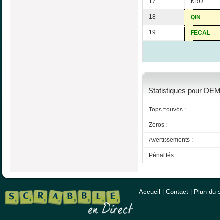
17
KRU
18
QIN
19
FECAL
Statistiques pour DEM
Tops trouvés :
Zéros :
Avertissements :
Pénalités :
Accueil
|
Contact
|
Plan du s