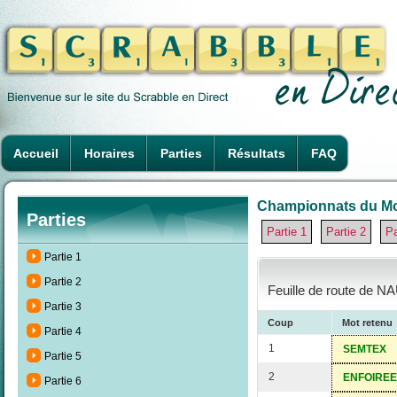
Accueil
Horaires
Parties
Résultats
FAQ
Championnats du Mon
Parties
Partie 1
Partie 2
Pa
Partie 1
Partie 2
Feuille de route de N
Partie 3
Coup
Mot retenu
Partie 4
1
SEMTEX
Partie 5
2
ENFOIREE
Partie 6