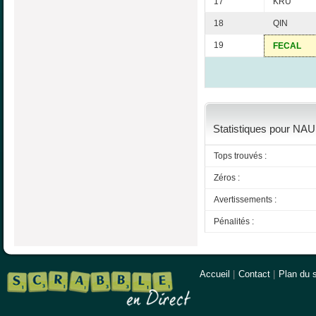
17
KRU
18
QIN
19
FECAL
Statistiques pour NA
Tops trouvés :
Zéros :
Avertissements :
Pénalités :
Accueil
|
Contact
|
Plan du s