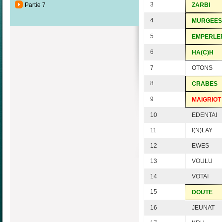
3
Partie 7
ZARBI
4
MURGEES
5
EMPERLE
6
HA(C)H
7
OTONS
8
CRABES
9
MAIGRIOT
10
EDENTAI
11
I(N)LAY
12
EWES
13
VOULU
14
VOTAI
15
DOUTE
16
JEUNAT