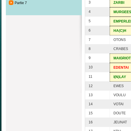
3
ZARBI
Partie 7
4
MURGEE
5
EMPERLE
6
HA(C)H
7
OTONS
8
CRABES
9
MAIGRIOT
10
EDENTAI
11
I(N)LAY
12
EWES
13
VOULU
14
VOTAI
15
DOUTE
16
JEUNAT