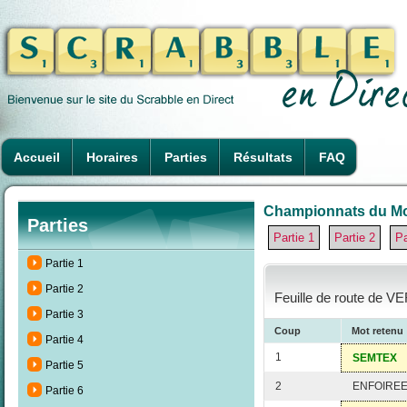
Accueil
Horaires
Parties
Résultats
FAQ
Championnats du Mon
Parties
Partie 1
Partie 2
Pa
Partie 1
Partie 2
Feuille de route de V
Partie 3
Coup
Mot retenu
Partie 4
1
SEMTEX
Partie 5
2
ENFOIRE
Partie 6