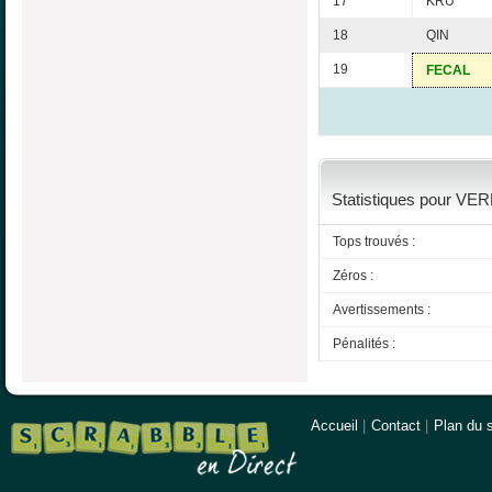
17
KRU
18
QIN
19
FECAL
Statistiques pour VER
Tops trouvés :
Zéros :
Avertissements :
Pénalités :
Accueil
|
Contact
|
Plan du s