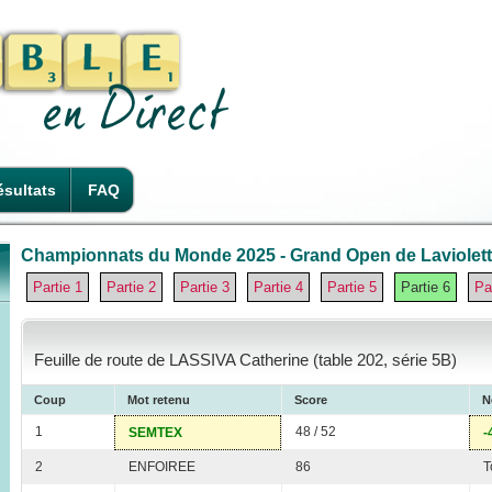
sultats
FAQ
Championnats du Monde 2025 - Grand Open de Laviolette
Partie 1
Partie 2
Partie 3
Partie 4
Partie 5
Partie 6
Pa
Feuille de route de LASSIVA Catherine (table 202, série 5B)
Coup
Mot retenu
Score
N
1
48 / 52
SEMTEX
-
2
ENFOIREE
86
T