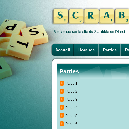
Accueil
Horaires
Parties
Ré
Parties
Partie 1
Partie 2
Partie 3
Partie 4
Partie 5
Partie 6