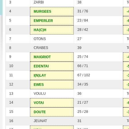
3
ZARBI
38
T
4
31 / 76
MURGEES
-
5
23 / 84
EMPERLER
-
6
28 / 42
HA(C)H
-
7
OTONS
27
T
8
CRABES
39
T
9
25 / 74
MAIGRIOT
-
10
66 / 71
EDENTAI
-
11
67 / 102
I(N)LAY
-
12
34 / 35
EWES
-
13
VOULU
36
T
14
21 / 27
VOTAI
-
15
25 / 28
DOUTE
-
16
JEUNAT
31
T