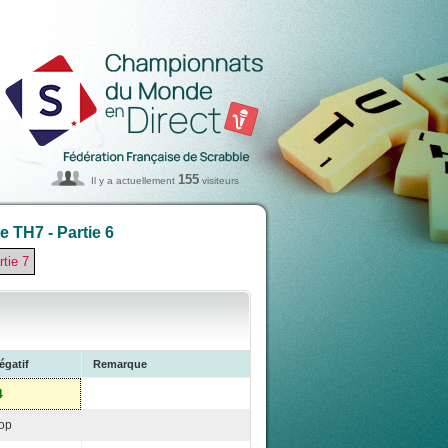
155
Il y a actuellement
visiteurs
 TH7 - Partie 6
rtie 7
égatif
Remarque
4
op