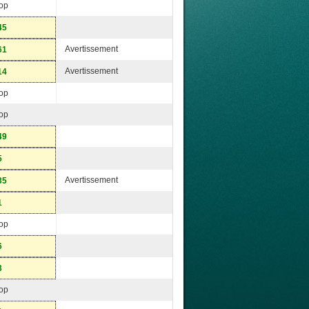
op
45
Avertissement
61
Avertissement
14
op
op
49
5
Avertissement
35
1
op
6
3
op