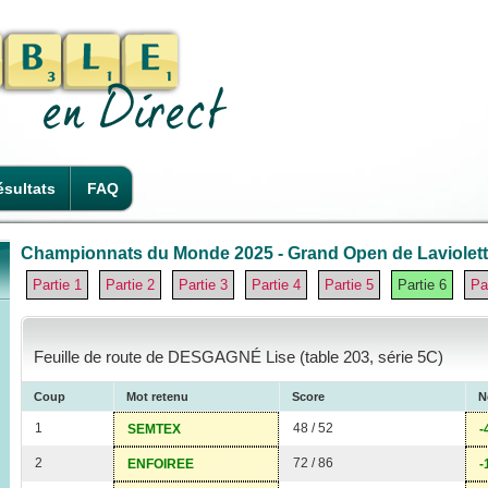
sultats
FAQ
Championnats du Monde 2025 - Grand Open de Laviolette
Partie 1
Partie 2
Partie 3
Partie 4
Partie 5
Partie 6
Pa
Feuille de route de DESGAGNÉ Lise (table 203, série 5C)
Coup
Mot retenu
Score
N
1
48 / 52
SEMTEX
-
2
72 / 86
ENFOIREE
-