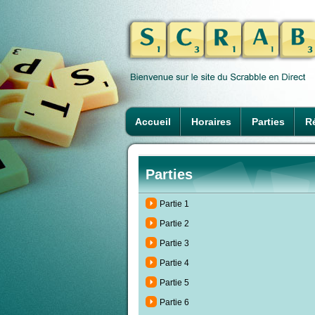
Accueil
Horaires
Parties
Ré
Parties
Partie 1
Partie 2
Partie 3
Partie 4
Partie 5
Partie 6