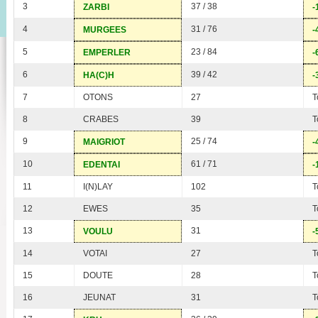
3
37 / 38
ZARBI
-
4
31 / 76
MURGEES
-
5
23 / 84
EMPERLER
-
6
39 / 42
HA(C)H
-
7
OTONS
27
T
8
CRABES
39
T
9
25 / 74
MAIGRIOT
-
10
61 / 71
EDENTAI
-
11
I(N)LAY
102
T
12
EWES
35
T
13
31
VOULU
-
14
VOTAI
27
T
15
DOUTE
28
T
16
JEUNAT
31
T