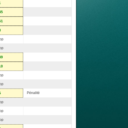
1
45
61
3
op
op
49
10
op
op
Pénalité
5
op
op
op