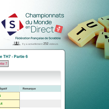
252
Il y a actuellement
visiteurs
 TH7 - Partie 6
rtie 7
égatif
Remarque
4
14