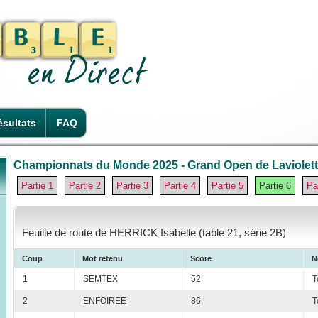
sultats
FAQ
Championnats du Monde 2025 - Grand Open de Laviolette
Partie 1
Partie 2
Partie 3
Partie 4
Partie 5
Partie 6
Pa
Feuille de route de HERRICK Isabelle (table 21, série 2B)
Coup
Mot retenu
Score
N
1
SEMTEX
52
T
2
ENFOIREE
86
T