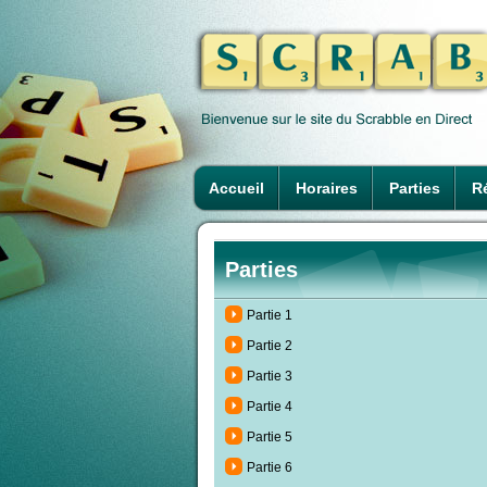
Accueil
Horaires
Parties
Ré
Parties
Partie 1
Partie 2
Partie 3
Partie 4
Partie 5
Partie 6