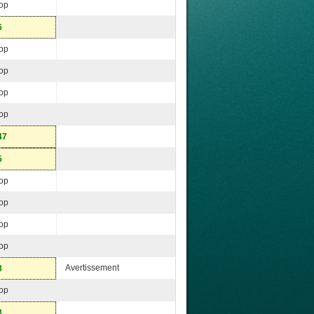
op
6
op
op
op
op
47
5
op
op
op
op
Avertissement
3
op
3