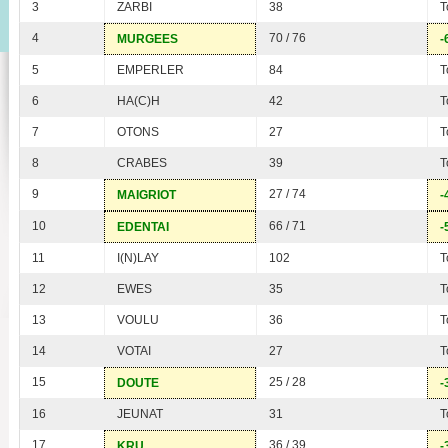
3
ZARBI
38
T
4
70 / 76
MURGEES
-
5
EMPERLER
84
T
6
HA(C)H
42
T
7
OTONS
27
T
8
CRABES
39
T
9
27 / 74
MAIGRIOT
-
10
66 / 71
EDENTAI
-
11
I(N)LAY
102
T
12
EWES
35
T
13
VOULU
36
T
14
VOTAI
27
T
15
25 / 28
DOUTE
-
16
JEUNAT
31
T
17
36 / 39
KRU
-