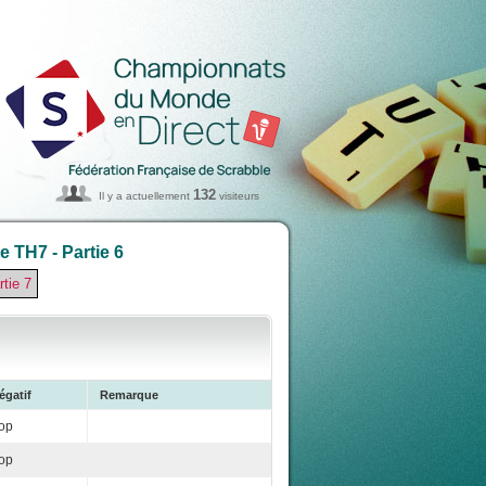
132
Il y a actuellement
visiteurs
 TH7 - Partie 6
rtie 7
égatif
Remarque
op
op