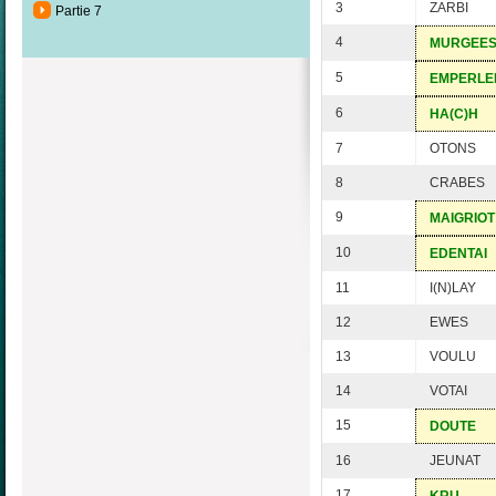
3
ZARBI
Partie 7
4
MURGEE
5
EMPERLE
6
HA(C)H
7
OTONS
8
CRABES
9
MAIGRIOT
10
EDENTAI
11
I(N)LAY
12
EWES
13
VOULU
14
VOTAI
15
DOUTE
16
JEUNAT
17