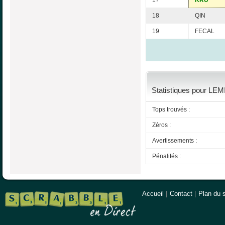
KRU
18
QIN
19
FECAL
Statistiques pour LEMI
Tops trouvés :
Zéros :
Avertissements :
Pénalités :
Accueil
|
Contact
|
Plan du s