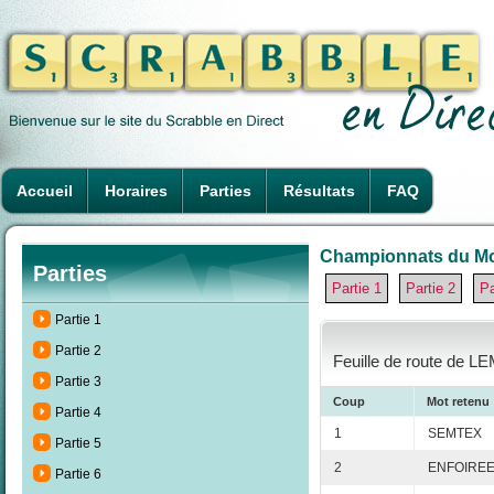
Accueil
Horaires
Parties
Résultats
FAQ
Championnats du Mon
Parties
Partie 1
Partie 2
Pa
Partie 1
Partie 2
Feuille de route de LE
Partie 3
Coup
Mot retenu
Partie 4
1
SEMTEX
Partie 5
2
ENFOIRE
Partie 6