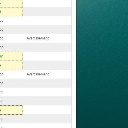
1
6
op
op
op
Avertissement
op
47
5
op
Avertissement
op
op
op
6
op
op