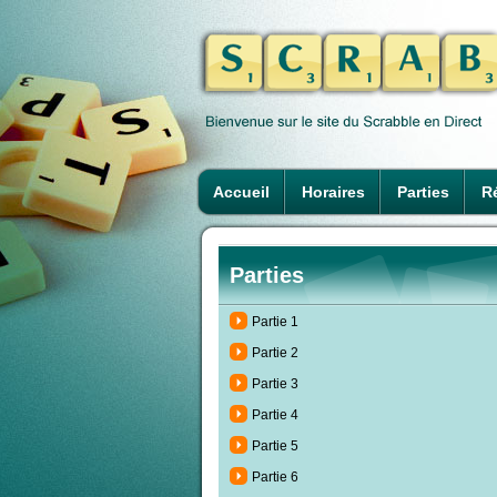
Accueil
Horaires
Parties
Ré
Parties
Partie 1
Partie 2
Partie 3
Partie 4
Partie 5
Partie 6