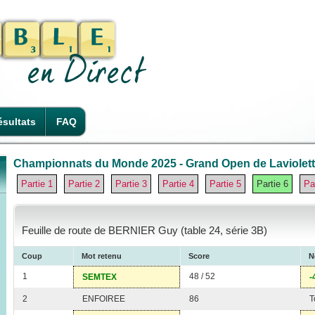
sultats
FAQ
Championnats du Monde 2025 - Grand Open de Laviolette
Partie 1
Partie 2
Partie 3
Partie 4
Partie 5
Partie 6
Pa
Feuille de route de BERNIER Guy (table 24, série 3B)
Coup
Mot retenu
Score
N
1
48 / 52
SEMTEX
-
2
ENFOIREE
86
T