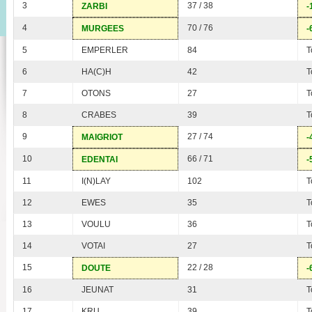
3
37 / 38
ZARBI
-
4
70 / 76
MURGEES
-
5
EMPERLER
84
T
6
HA(C)H
42
T
7
OTONS
27
T
8
CRABES
39
T
9
27 / 74
MAIGRIOT
-
10
66 / 71
EDENTAI
-
11
I(N)LAY
102
T
12
EWES
35
T
13
VOULU
36
T
14
VOTAI
27
T
15
22 / 28
DOUTE
-
16
JEUNAT
31
T
17
KRU
39
T