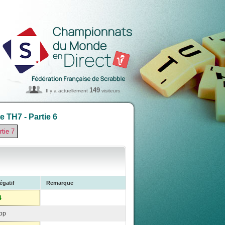
149
Il y a actuellement
visiteurs
 TH7 - Partie 6
rtie 7
égatif
Remarque
4
op