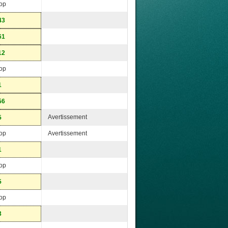
op
43
61
12
op
1
56
Avertissement
5
op
Avertissement
1
op
5
op
3