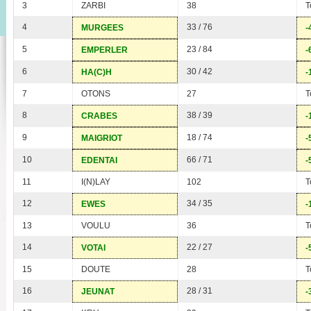
3
ZARBI
38
T
4
33 / 76
MURGEES
-
5
23 / 84
EMPERLER
-
6
30 / 42
HA(C)H
-
7
OTONS
27
T
8
38 / 39
CRABES
-
9
18 / 74
MAIGRIOT
-
10
66 / 71
EDENTAI
-
11
I(N)LAY
102
T
12
34 / 35
EWES
-
13
VOULU
36
T
14
22 / 27
VOTAI
-
15
DOUTE
28
T
16
28 / 31
JEUNAT
-