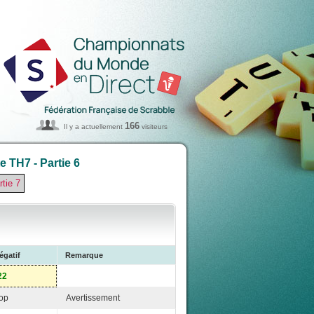
166
Il y a actuellement
visiteurs
 TH7 - Partie 6
rtie 7
égatif
Remarque
22
op
Avertissement