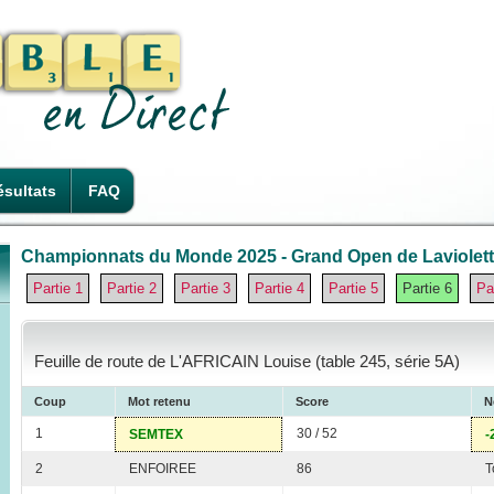
sultats
FAQ
Championnats du Monde 2025 - Grand Open de Laviolette
Partie 1
Partie 2
Partie 3
Partie 4
Partie 5
Partie 6
Pa
Feuille de route de L'AFRICAIN Louise (table 245, série 5A)
Coup
Mot retenu
Score
N
1
30 / 52
SEMTEX
-
2
ENFOIREE
86
T