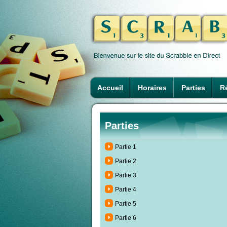
Accueil
Horaires
Parties
Ré
Parties
Partie 1
Partie 2
Partie 3
Partie 4
Partie 5
Partie 6