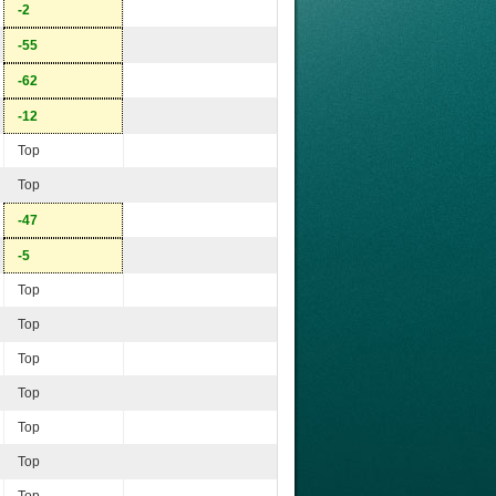
-2
-55
-62
-12
Top
Top
-47
-5
Top
Top
Top
Top
Top
Top