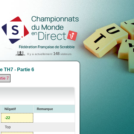
148
Il y a actuellement
visiteurs
 TH7 - Partie 6
rtie 7
Négatif
Remarque
-22
Top