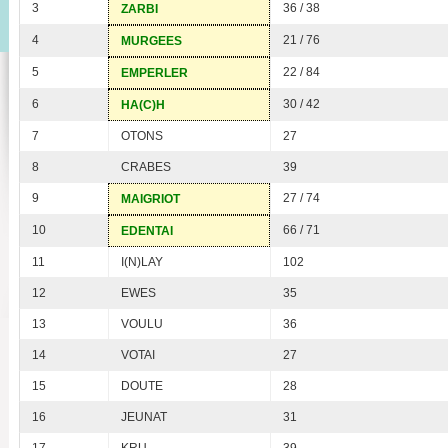
3
36 / 38
ZARBI
4
21 / 76
MURGEES
5
22 / 84
EMPERLER
6
30 / 42
HA(C)H
7
OTONS
27
8
CRABES
39
9
27 / 74
MAIGRIOT
10
66 / 71
EDENTAI
11
I(N)LAY
102
12
EWES
35
13
VOULU
36
14
VOTAI
27
15
DOUTE
28
16
JEUNAT
31