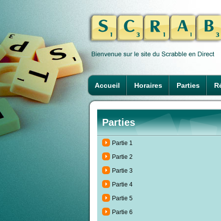
Accueil
Horaires
Parties
Ré
Parties
Partie 1
Partie 2
Partie 3
Partie 4
Partie 5
Partie 6