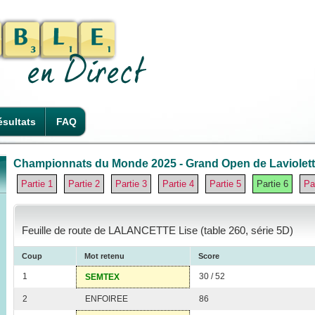
sultats
FAQ
Championnats du Monde 2025 - Grand Open de Laviolette
Partie 1
Partie 2
Partie 3
Partie 4
Partie 5
Partie 6
Pa
Feuille de route de LALANCETTE Lise (table 260, série 5D)
Coup
Mot retenu
Score
1
30 / 52
SEMTEX
2
ENFOIREE
86