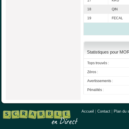
17
KRU
18
QIN
19
FECAL
Statistiques pour MOR
Tops trouvés :
Zéros :
Avertissements :
Pénalités :
Accueil
|
Contact
|
Plan du s