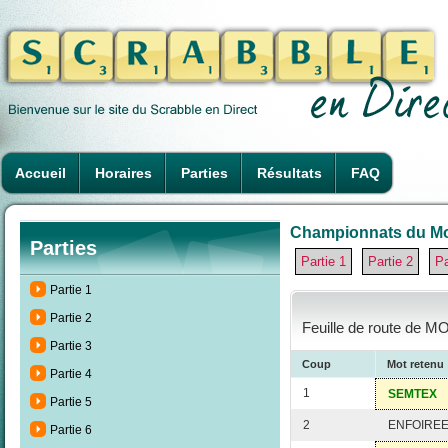
Accueil
Horaires
Parties
Résultats
FAQ
Championnats du Mon
Parties
Partie 1
Partie 2
Pa
Partie 1
Partie 2
Feuille de route de M
Partie 3
Coup
Mot retenu
Partie 4
1
SEMTEX
Partie 5
2
ENFOIRE
Partie 6