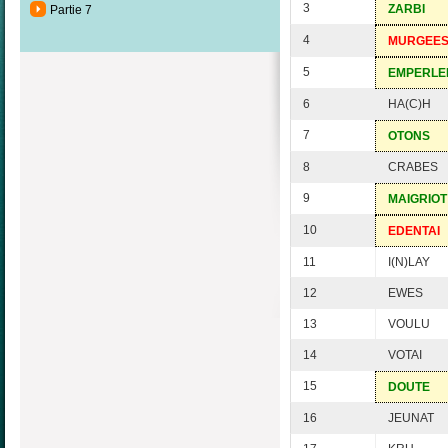
3
ZARBI
Partie 7
4
MURGEE
5
EMPERLE
6
HA(C)H
7
OTONS
8
CRABES
9
MAIGRIOT
10
EDENTAI
11
I(N)LAY
12
EWES
13
VOULU
14
VOTAI
15
DOUTE
16
JEUNAT