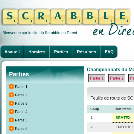
Accueil
Horaires
Parties
Résultats
FAQ
Championnats du Mon
Parties
Partie 1
Partie 2
Pa
Partie 1
Partie 2
Feuille de route de S
Partie 3
Coup
Mot retenu
Partie 4
1
SEMTEX
Partie 5
2
ENFOIREE
Partie 6