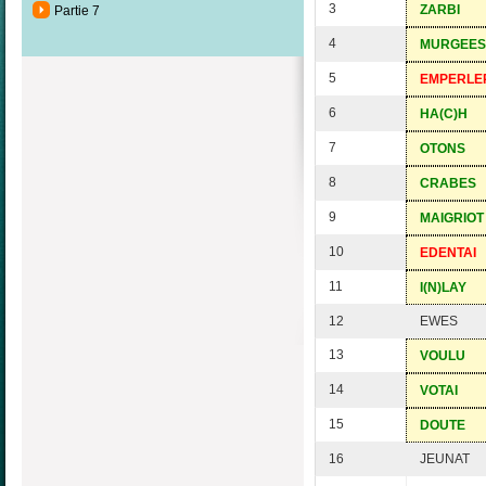
3
ZARBI
Partie 7
4
MURGEES
5
EMPERLE
6
HA(C)H
7
OTONS
8
CRABES
9
MAIGRIOT
10
EDENTAI
11
I(N)LAY
12
EWES
13
VOULU
14
VOTAI
15
DOUTE
16
JEUNAT