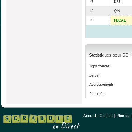
17
KRU
18
QIN
19
FECAL
Statistiques pour SCH
Tops trouvés :
Zéros :
Avertissements :
Pénalités :
Accueil
|
Contact
|
Plan du s