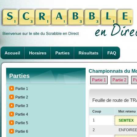
Accueil
Horaires
Parties
Résultats
FAQ
Championnats du Mon
Parties
Partie 1
Partie 2
Pa
Partie 1
Partie 2
Feuille de route de TR
Partie 3
Coup
Mot retenu
Partie 4
1
SEMTEX
Partie 5
2
ENFOIRE
Partie 6