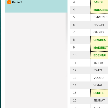
3
ZARBI
Partie 7
4
MURGEE
5
EMPERLE
6
HA(C)H
7
OTONS
8
CRABES
9
MAIGRIOT
10
EDENTAI
11
I(N)LAY
12
EWES
13
VOULU
14
VOTAI
15
DOUTE
16
JEUNAT