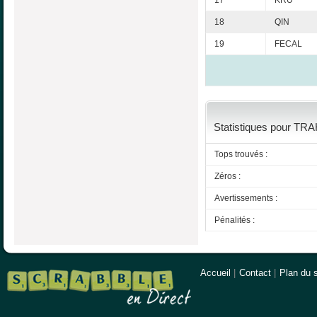
17
KRU
18
QIN
19
FECAL
Statistiques pour TRAH
Tops trouvés :
Zéros :
Avertissements :
Pénalités :
Accueil
|
Contact
|
Plan du s