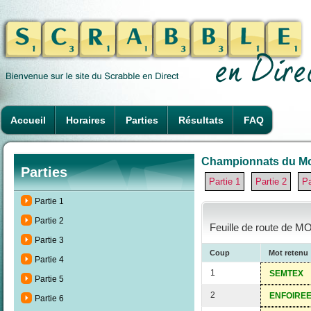
Accueil
Horaires
Parties
Résultats
FAQ
Championnats du Mon
Parties
Partie 1
Partie 2
Pa
Partie 1
Partie 2
Feuille de route de MO
Partie 3
Coup
Mot retenu
Partie 4
1
SEMTEX
Partie 5
2
ENFOIRE
Partie 6