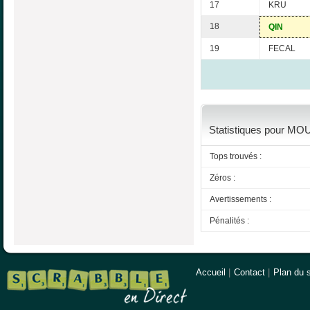
17
KRU
18
QIN
19
FECAL
Statistiques pour MOUL
Tops trouvés :
Zéros :
Avertissements :
Pénalités :
Accueil
|
Contact
|
Plan du s