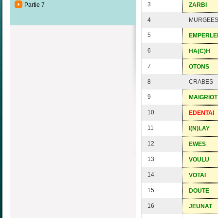
3
Partie 7
ZARBI
4
MURGEE
5
EMPERLE
6
HA(C)H
7
OTONS
8
CRABES
9
MAIGRIOT
10
EDENTAI
11
I(N)LAY
12
EWES
13
VOULU
14
VOTAI
15
DOUTE
16
JEUNAT