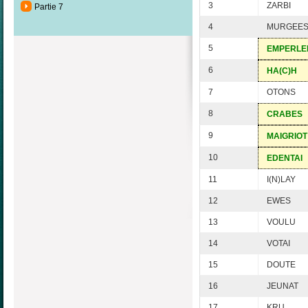
3
ZARBI
Partie 7
4
MURGEE
5
EMPERLE
6
HA(C)H
7
OTONS
8
CRABES
9
MAIGRIOT
10
EDENTAI
11
I(N)LAY
12
EWES
13
VOULU
14
VOTAI
15
DOUTE
16
JEUNAT
17
KRU