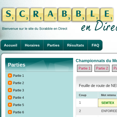
Accueil
Horaires
Parties
Résultats
FAQ
Championnats du Mon
Parties
Partie 1
Partie 2
Pa
Partie 1
Partie 2
Feuille de route de NE
Partie 3
Coup
Mot retenu
Partie 4
1
SEMTEX
Partie 5
2
ENFOIRE
Partie 6