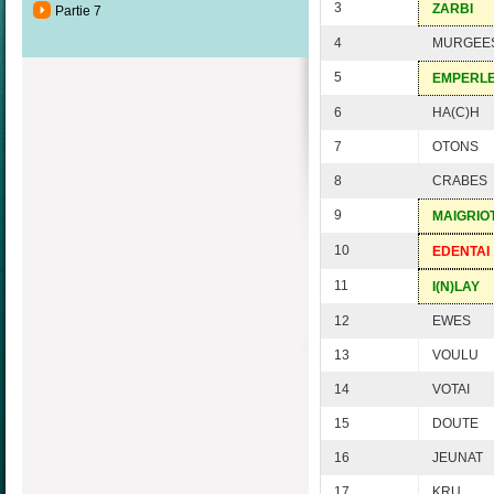
3
ZARBI
Partie 7
4
MURGEE
5
EMPERL
6
HA(C)H
7
OTONS
8
CRABES
9
MAIGRIO
10
EDENTAI
11
I(N)LAY
12
EWES
13
VOULU
14
VOTAI
15
DOUTE
16
JEUNAT
17
KRU