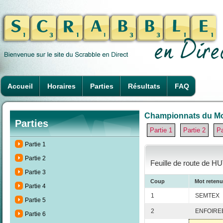
Accueil
Horaires
Parties
Résultats
FAQ
Championnats du Mon
Parties
Partie 1
Partie 2
Pa
Partie 1
Partie 2
Feuille de route de H
Partie 3
Coup
Mot retenu
Partie 4
1
SEMTEX
Partie 5
2
ENFOIRE
Partie 6