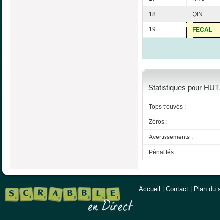
18
QIN
19
FECAL
Statistiques pour HUT
Tops trouvés :
Zéros :
Avertissements :
Pénalités :
Accueil
|
Contact
|
Plan du s