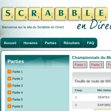
Accueil
Horaires
Parties
Résultats
FAQ
Championnats du Mon
Parties
Partie 1
Partie 2
Pa
Partie 1
Partie 2
Feuille de route de M
Partie 3
Coup
Mot reten
Partie 4
1
SEMTEX
Partie 5
2
ENFOIRE
Partie 6