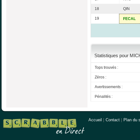
18
QIN
19
FECAL
Statistiques pour MIC
Tops trouvés :
Zéros :
Avertissements :
Pénalités :
Accueil
|
Contact
|
Plan du s