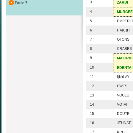
3
ZARBI
Partie 7
4
MURGEE
5
EMPERL
6
HA(C)H
7
OTONS
8
CRABES
9
MAIGRIO
10
EDENTAI
11
I(N)LAY
12
EWES
13
VOULU
14
VOTAI
15
DOUTE
16
JEUNAT
17
KRU