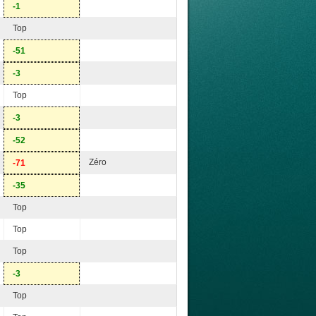
-1
Top
-51
-3
Top
-3
-52
Zéro
-71
-35
Top
Top
Top
-3
Top