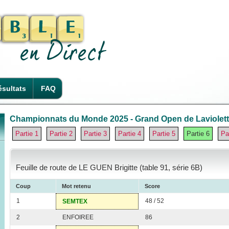
sultats
FAQ
Championnats du Monde 2025 - Grand Open de Laviolette
Partie 1
Partie 2
Partie 3
Partie 4
Partie 5
Partie 6
Pa
Feuille de route de LE GUEN Brigitte (table 91, série 6B)
Coup
Mot retenu
Score
1
48 / 52
SEMTEX
2
ENFOIREE
86