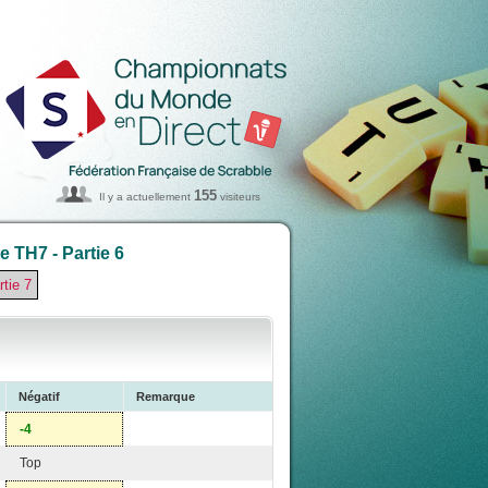
155
Il y a actuellement
visiteurs
 TH7 - Partie 6
rtie 7
Négatif
Remarque
-4
Top