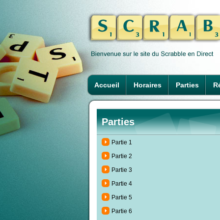
Accueil
Horaires
Parties
Ré
Parties
Partie 1
Partie 2
Partie 3
Partie 4
Partie 5
Partie 6