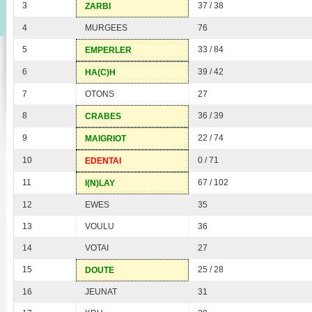
3
37 / 38
ZARBI
4
MURGEES
76
5
33 / 84
EMPERLER
6
39 / 42
HA(C)H
7
OTONS
27
8
36 / 39
CRABES
9
22 / 74
MAIGRIOT
10
0 / 71
EDENTAI
11
67 / 102
I(N)LAY
12
EWES
35
13
VOULU
36
14
VOTAI
27
15
25 / 28
DOUTE
16
JEUNAT
31