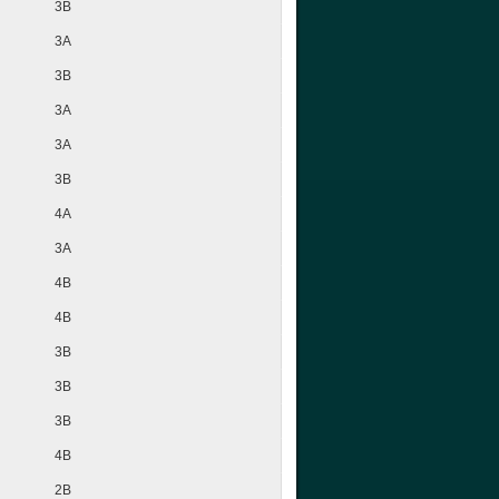
3B
3A
3B
3A
3A
3B
4A
3A
4B
4B
3B
3B
3B
4B
2B