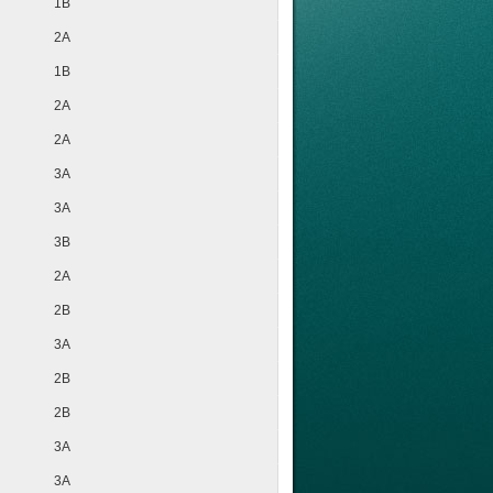
1B
2A
1B
2A
2A
3A
3A
3B
2A
2B
3A
2B
2B
3A
3A