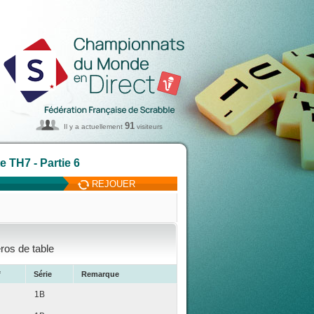
91
Il y a actuellement
visiteurs
 TH7 - Partie 6
REJOUER
ros de table
f
Série
Remarque
1B