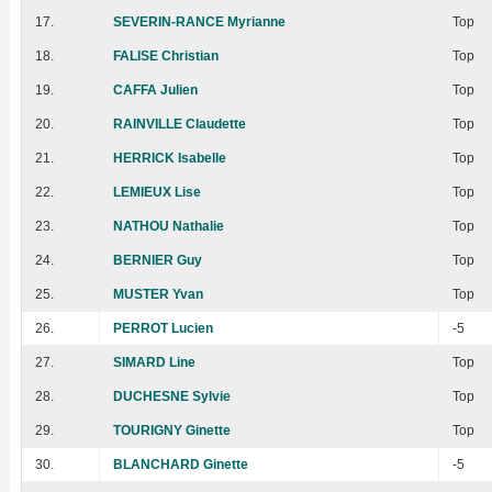
17.
SEVERIN-RANCE Myrianne
Top
18.
FALISE Christian
Top
19.
CAFFA Julien
Top
20.
RAINVILLE Claudette
Top
21.
HERRICK Isabelle
Top
22.
LEMIEUX Lise
Top
23.
NATHOU Nathalie
Top
24.
BERNIER Guy
Top
25.
MUSTER Yvan
Top
26.
PERROT Lucien
-5
27.
SIMARD Line
Top
28.
DUCHESNE Sylvie
Top
29.
TOURIGNY Ginette
Top
30.
BLANCHARD Ginette
-5