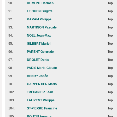
90.
DUMONT Carmen
Top
91.
LE GUEN Brigitte
Top
92.
KARAM Philippe
Top
93.
MARTINON Pascale
Top
94.
NOËL Jean-Max
Top
95.
GILBERT Muriel
Top
96.
PARENT Gertrude
Top
97.
DROLET Denis
Top
98.
PARIS Marie-Claude
Top
99.
HENRY Josée
Top
101.
CARPENTIER Mario
Top
102.
TRÉPANIER Jean
Top
103.
LAURENT Philippe
Top
104.
ST-PIERRE Francine
Top
105.
BOUTIN Annette
Top