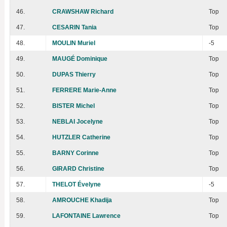
46.
CRAWSHAW Richard
Top
47.
CESARIN Tania
Top
48.
MOULIN Muriel
-5
49.
MAUGÉ Dominique
Top
50.
DUPAS Thierry
Top
51.
FERRERE Marie-Anne
Top
52.
BISTER Michel
Top
53.
NEBLAI Jocelyne
Top
54.
HUTZLER Catherine
Top
55.
BARNY Corinne
Top
56.
GIRARD Christine
Top
57.
THELOT Évelyne
-5
58.
AMROUCHE Khadija
Top
59.
LAFONTAINE Lawrence
Top