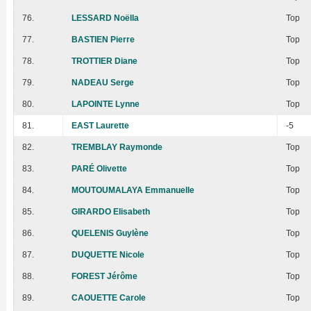
76.
LESSARD Noëlla
Top
77.
BASTIEN Pierre
Top
78.
TROTTIER Diane
Top
79.
NADEAU Serge
Top
80.
LAPOINTE Lynne
Top
81.
EAST Laurette
-5
82.
TREMBLAY Raymonde
Top
83.
PARÉ Olivette
Top
84.
MOUTOUMALAYA Emmanuelle
Top
85.
GIRARDO Elisabeth
Top
86.
QUELENIS Guylène
Top
87.
DUQUETTE Nicole
Top
88.
FOREST Jérôme
Top
89.
CAOUETTE Carole
Top