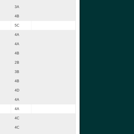
3A
4B
5C
4A
4A
4B
2B
3B
4B
4D
4A
4A
4C
4C