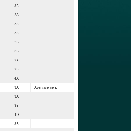
3B
2A
3A
3A
2B
3B
3A
3B
4A
3A
Avertissement
3A
3B
4D
3B