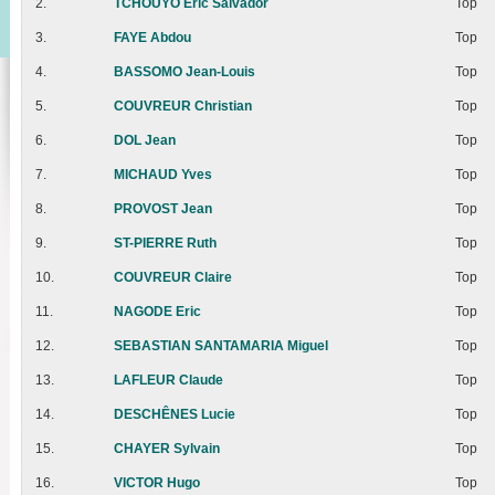
2.
TCHOUYO Eric Salvador
Top
3.
FAYE Abdou
Top
4.
BASSOMO Jean-Louis
Top
5.
COUVREUR Christian
Top
6.
DOL Jean
Top
7.
MICHAUD Yves
Top
8.
PROVOST Jean
Top
9.
ST-PIERRE Ruth
Top
10.
COUVREUR Claire
Top
11.
NAGODE Eric
Top
12.
SEBASTIAN SANTAMARIA Miguel
Top
13.
LAFLEUR Claude
Top
14.
DESCHÊNES Lucie
Top
15.
CHAYER Sylvain
Top
16.
VICTOR Hugo
Top