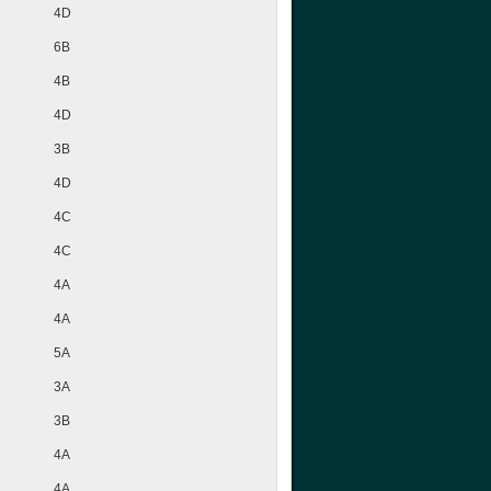
4D
6B
4B
4D
3B
4D
4C
4C
4A
4A
5A
3A
3B
4A
4A