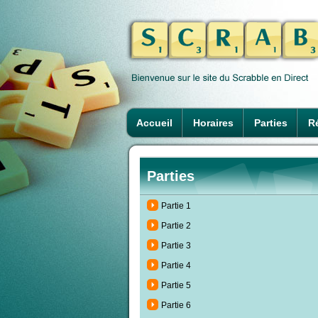
Accueil
Horaires
Parties
Ré
Parties
Partie 1
Partie 2
Partie 3
Partie 4
Partie 5
Partie 6