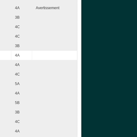
4A
Avertissement
3B
4C
4C
3B
4A
4A
4C
5A
4A
5B
3B
4C
4A