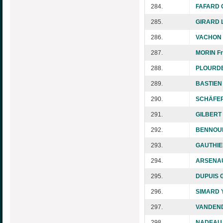
284.
FAFARD 
285.
GIRARD L
286.
VACHON 
287.
MORIN F
288.
PLOURDE 
289.
BASTIEN 
290.
SCHÄFER
291.
GILBERT 
292.
BENNOUN
293.
GAUTHIE
294.
ARSENAU
295.
DUPUIS 
296.
SIMARD Y
297.
VANDEND
298.
NADEAU 