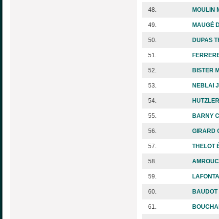
48.
MOULIN M
49.
MAUGÉ D
50.
DUPAS Th
51.
FERRERE
52.
BISTER M
53.
NEBLAI J
54.
HUTZLER 
55.
BARNY C
56.
GIRARD C
57.
THELOT É
58.
AMROUCH
59.
LAFONTA
60.
BAUDOT 
61.
BOUCHA