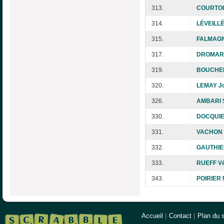
313.
COURTOI
314.
LÉVEILLÉ
315.
FALMAGN
317.
DROMARD
319.
BOUCHER
320.
LEMAY J
326.
AMBARI 
330.
DOCQUIE
331.
VACHON 
332.
GAUTHIER
333.
RUEFF Vé
343.
POIRIER 
Accueil
|
Contact
|
Plan du s