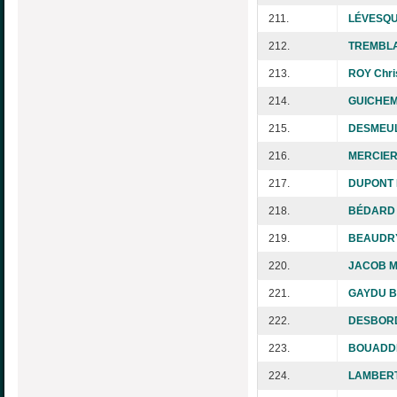
211.
LÉVESQU
212.
TREMBLA
213.
ROY Chri
214.
GUICHEM
215.
DESMEUL
216.
MERCIER 
217.
DUPONT M
218.
BÉDARD 
219.
BEAUDRY
220.
JACOB Mi
221.
GAYDU B
222.
DESBORD
223.
BOUADDI 
224.
LAMBERT