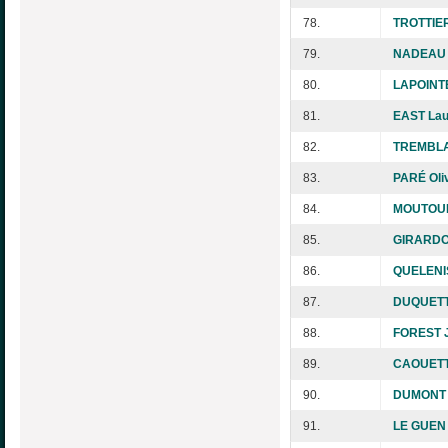
78.
TROTTIER
79.
NADEAU 
80.
LAPOINT
81.
EAST Lau
82.
TREMBLA
83.
PARÉ Oli
84.
MOUTOUM
85.
GIRARDO 
86.
QUELENI
87.
DUQUETT
88.
FOREST 
89.
CAOUETT
90.
DUMONT 
91.
LE GUEN 