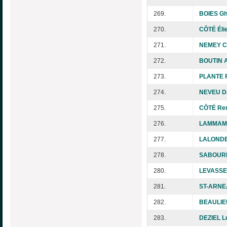
269.
BOIES Gh
270.
CÔTÉ Élie
271.
NEMEY C
272.
BOUTIN 
273.
PLANTE F
274.
NEVEU Da
275.
CÔTÉ Re
276.
LAMMAM 
277.
LALONDE
278.
SABOURIN
280.
LEVASSE
281.
ST-ARNEA
282.
BEAULIEU
283.
DEZIEL L