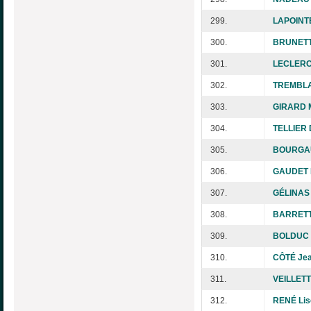
299.
LAPOINTE
300.
BRUNETT
301.
LECLERC 
302.
TREMBLA
303.
GIRARD M
304.
TELLIER 
305.
BOURGAU
306.
GAUDET 
307.
GÉLINAS 
308.
BARRETT
309.
BOLDUC 
310.
CÔTÉ Jea
311.
VEILLETT
312.
RENÉ Lis