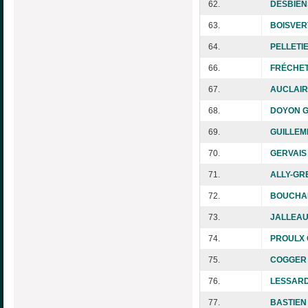
62.
DESBIENS
63.
BOISVER
64.
PELLETIE
66.
FRÉCHET
67.
AUCLAIR 
68.
DOYON G
69.
GUILLEME
70.
GERVAIS 
71.
ALLY-GR
72.
BOUCHAR
73.
JALLEAU 
74.
PROULX C
75.
COGGER 
76.
LESSARD
77.
BASTIEN 