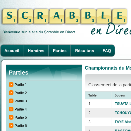
Accueil
Horaires
Parties
Résultats
FAQ
Championnats du Mon
Parties
Classement de la parti
Partie 1
Partie 2
Table
Joueur
Partie 3
1.
TSUATA L
Partie 4
2.
TCHOUYO 
Partie 5
3.
FAYE Ab
Partie 6
4.
BASSOMO