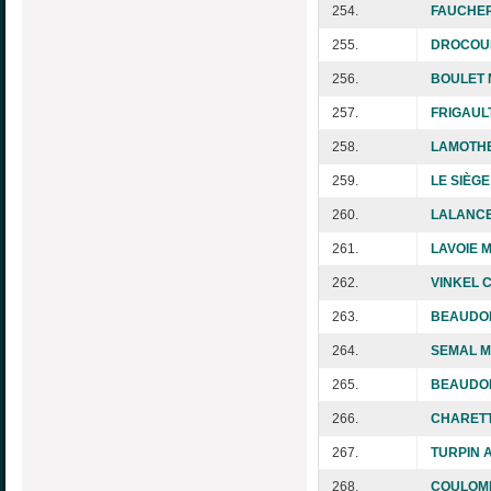
254.
FAUCHER
255.
DROCOUR
256.
BOULET M
257.
FRIGAULT
258.
LAMOTHE
259.
LE SIÈGE
260.
LALANCE
261.
LAVOIE M
262.
VINKEL C
263.
BEAUDOI
264.
SEMAL Ma
265.
BEAUDOI
266.
CHARETT
267.
TURPIN A
268.
COULOM