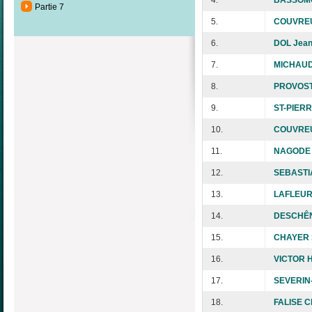
Partie 7
5.
COUVREU
6.
DOL Jea
7.
MICHAUD
8.
PROVOST
9.
ST-PIERR
10.
COUVREU
11.
NAGODE 
12.
SEBASTI
13.
LAFLEUR
14.
DESCHÊN
15.
CHAYER S
16.
VICTOR 
17.
SEVERIN
18.
FALISE Ch