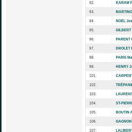
92.
KARAM Ph
93.
MARTINO
94.
NOËL Je
95.
GILBERT 
96.
PARENT G
97.
DROLET 
98.
PARIS Ma
99.
HENRY J
101.
CARPENT
102.
TRÉPANI
103.
LAURENT 
104.
ST-PIERR
105.
BOUTIN A
106.
GAGNON 
107.
LALIBERT