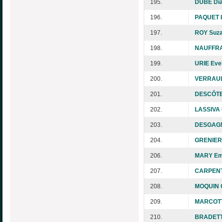
195.
DUBÉ Di
196.
PAQUET 
197.
ROY Suz
198.
NAUFFRA
199.
URIE Eve
200.
VERRAUL
201.
DESCÔTE
202.
LASSIVA 
203.
DESGAGN
204.
GRENIER 
206.
MARY Em
207.
CARPENTI
208.
MOQUIN G
209.
MARCOTT
210.
BRADETT