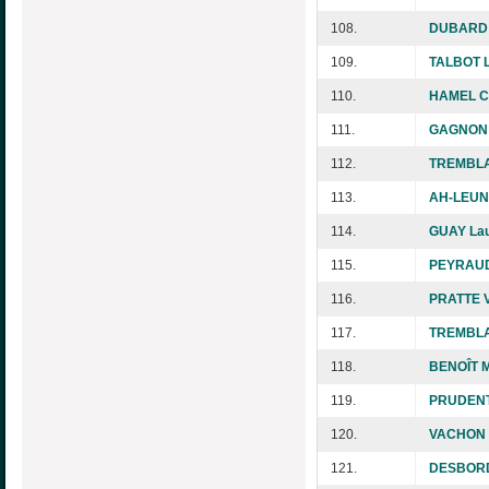
108.
DUBARD 
109.
TALBOT L
110.
HAMEL Ch
111.
GAGNON 
112.
TREMBLA
113.
AH-LEUN
114.
GUAY La
115.
PEYRAUD
116.
PRATTE V
117.
TREMBLAY
118.
BENOÎT M
119.
PRUDENT
120.
VACHON C
121.
DESBORD