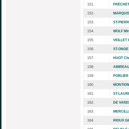
151.
FRÉCHET
152.
MARQUIS 
153.
ST-PIERR
154.
WOLF Mire
155.
VEILLET 
156.
ST-ONGE M
157.
HUOT Chr
158.
AMIREAUL
159.
PORLIER
160.
MONTIGNY
161.
ST-LAUR
162.
DE VARE
163.
MERCILLE
164.
RIOUX Gil