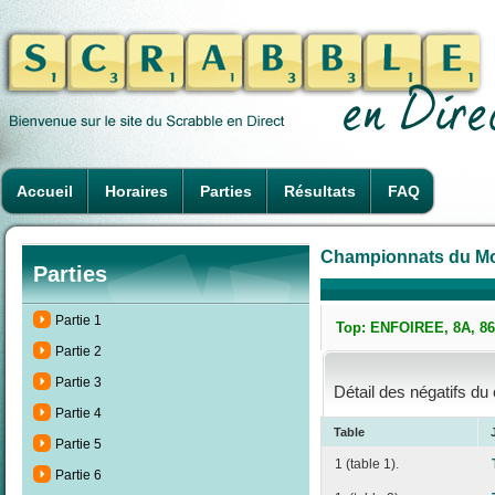
Accueil
Horaires
Parties
Résultats
FAQ
Championnats du Mon
Parties
Partie 1
Top: ENFOIREE, 8A, 86 
Partie 2
Partie 3
Détail des négatifs du
Partie 4
Table
Partie 5
1 (table 1).
Partie 6