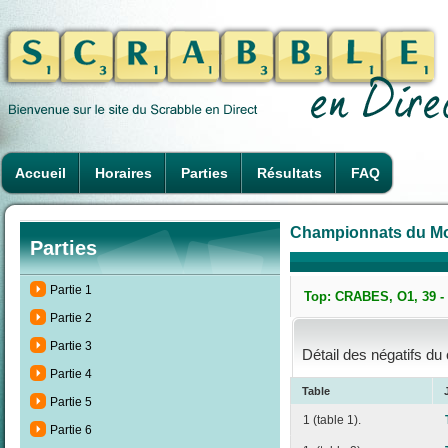
Accueil
Horaires
Parties
Résultats
FAQ
Championnats du Mon
Parties
Partie 1
Top: CRABES, O1, 39 -
Partie 2
Partie 3
Détail des négatifs du
Partie 4
Table
Partie 5
1 (table 1).
Partie 6