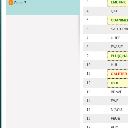
3
EMETINE
Partie 7
4
QAT
5
COANIME
6
SAUTERAI
7
HUEE
8
EVASIF
9
PLU(C)HA
10
HUI
11
CALETER
12
DIOL
13
BRAVE
14
EWE
15
N(A)YS
16
FEUE
17
PUY