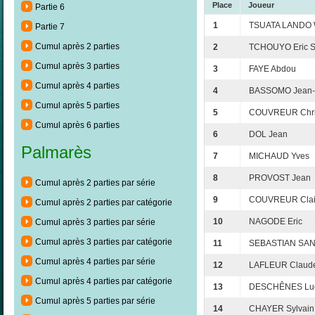
Place
Joueur
Partie 6
1
TSUATA LANDO W
Partie 7
Cumul après 2 parties
2
TCHOUYO Eric S
Cumul après 3 parties
3
FAYE Abdou
Cumul après 4 parties
4
BASSOMO Jean-
Cumul après 5 parties
5
COUVREUR Chri
Cumul après 6 parties
6
DOL Jean
Palmarès
7
MICHAUD Yves
8
PROVOST Jean
Cumul après 2 parties par série
9
COUVREUR Clai
Cumul après 2 parties par catégorie
10
NAGODE Eric
Cumul après 3 parties par série
Cumul après 3 parties par catégorie
11
SEBASTIAN SAN
Cumul après 4 parties par série
12
LAFLEUR Claud
Cumul après 4 parties par catégorie
13
DESCHÊNES Lu
Cumul après 5 parties par série
14
CHAYER Sylvain