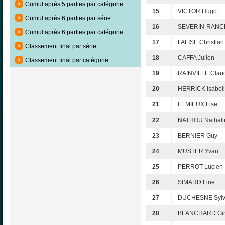
Cumul après 5 parties par catégorie
15
VICTOR Hugo
Cumul après 6 parties par série
16
SEVERIN-RANCE
Cumul après 6 parties par catégorie
17
FALISE Christian
Classement final par série
18
CAFFA Julien
Classement final par catégorie
19
RAINVILLE Claud
20
HERRICK Isabel
21
LEMIEUX Lise
22
NATHOU Nathali
23
BERNIER Guy
24
MUSTER Yvan
25
PERROT Lucien
26
SIMARD Line
27
DUCHESNE Sylv
28
BLANCHARD Gin