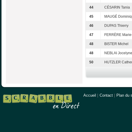
44
CÉSARIN Tania
45
MAUGÉ Dominiq
46
DUPAS Thierry
47
FERRÈRE Marie
48
BISTER Michel
48
NEBLAI Jocelyn
50
HUTZLER Cather
Accueil
|
Contact
|
Plan du s