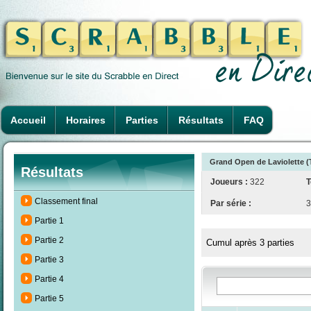
Accueil
Horaires
Parties
Résultats
FAQ
Grand Open de Laviolette (T
Résultats
Joueurs :
322
T
Classement final
Par série :
3
Partie 1
Partie 2
Cumul après 3 parties
Partie 3
Partie 4
Partie 5