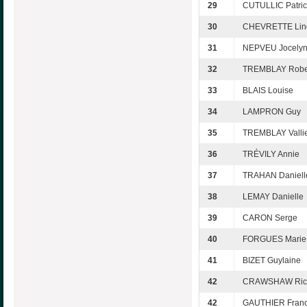
29
CUTULLIC Patric
30
CHEVRETTE Lin
31
NEPVEU Jocely
32
TREMBLAY Robe
33
BLAIS Louise
34
LAMPRON Guy
35
TREMBLAY Valli
36
TRÉVILY Annie
37
TRAHAN Daniell
38
LEMAY Danielle
39
CARON Serge
40
FORGUES Marie
41
BIZET Guylaine
42
CRAWSHAW Ric
42
GAUTHIER Franc