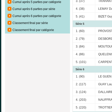
3. (37)
TRAHAN D
Cumul après 5 parties par catégorie
4. (38)
LEMAY Da
Cumul après 6 parties par série
Cumul après 6 parties par catégorie
5. (41)
BIZET Guy
Classement final par série
Série 5
Classement final par catégorie
1. (60)
PROVOST 
2. (79)
DESBORD
3. (84)
MOUTOUM
4. (86)
QUELENIS
5. (101)
CARPENT
Série 6
1. (90)
LE GUEN B
2. (117)
GUAY Lau
3. (124)
DALLAIRE
4. (203)
NAUFFRA
5. (220)
TROTTIER