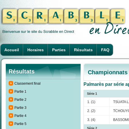
Accueil
Horaires
Parties
Résultats
FAQ
Résultats
Championnats 
Classement final
Palmarès par série ap
Partie 1
Série 1
Partie 2
1. (1)
TSUATA L
Partie 3
2. (2)
TCHOUYO 
Partie 4
3. (4)
BASSOMO
Partie 5
Série 2