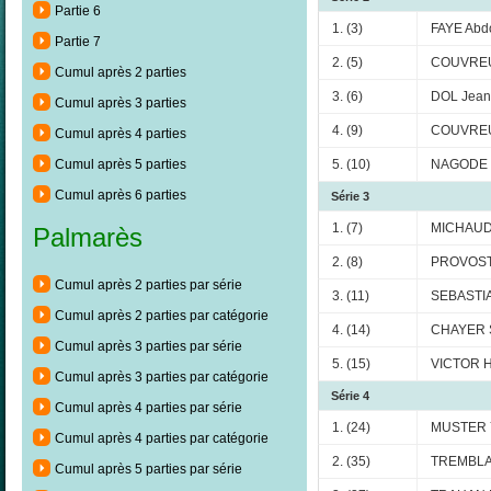
Partie 6
1. (3)
FAYE Abd
Partie 7
2. (5)
COUVREUR
Cumul après 2 parties
3. (6)
DOL Jean
Cumul après 3 parties
4. (9)
COUVREU
Cumul après 4 parties
5. (10)
NAGODE 
Cumul après 5 parties
Cumul après 6 parties
Série 3
1. (7)
MICHAUD
Palmarès
2. (8)
PROVOST
Cumul après 2 parties par série
3. (11)
SEBASTI
Cumul après 2 parties par catégorie
4. (14)
CHAYER S
Cumul après 3 parties par série
5. (15)
VICTOR 
Cumul après 3 parties par catégorie
Série 4
Cumul après 4 parties par série
1. (24)
MUSTER 
Cumul après 4 parties par catégorie
2. (35)
TREMBLAY
Cumul après 5 parties par série