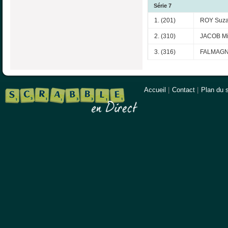
Série 7
1. (201)
ROY Suz
2. (310)
JACOB Mi
3. (316)
FALMAGN
Accueil
|
Contact
|
Plan du s