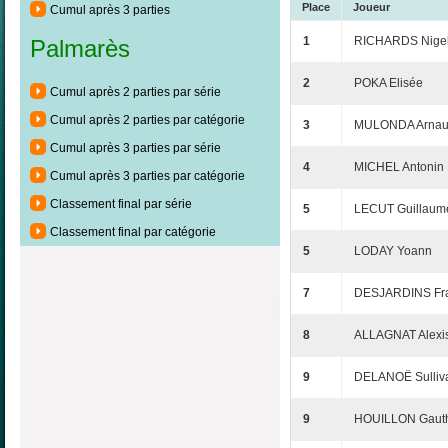
Place
Joueur
Cumul après 3 parties
1
RICHARDS Nige
Palmarès
2
POKA Elisée
Cumul après 2 parties par série
Cumul après 2 parties par catégorie
3
MULONDA Arna
Cumul après 3 parties par série
4
MICHEL Antonin
Cumul après 3 parties par catégorie
Classement final par série
5
LECUT Guillaum
Classement final par catégorie
5
LODAY Yoann
7
DESJARDINS Fra
8
ALLAGNAT Alexi
9
DELANOË Sulliv
9
HOUILLON Gauth