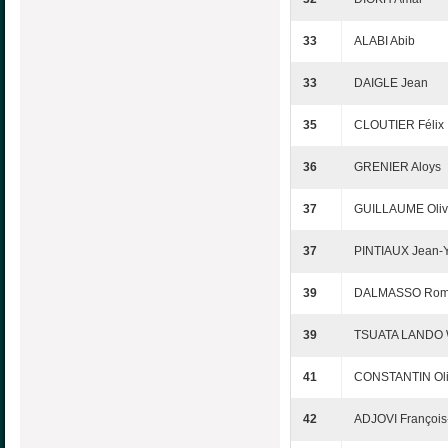
33
ALABI Abib
33
DAIGLE Jean
35
CLOUTIER Félix
36
GRENIER Aloys
37
GUILLAUME Oliv
37
PINTIAUX Jean-
39
DALMASSO Rom
39
TSUATA LANDO W
41
CONSTANTIN Oli
42
ADJOVI François