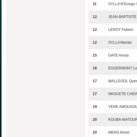
11
SYLLA N'Dongo
12
JEAN-BAPTISTE 
12
LEROY Fabien
12
SYLLA Mactar
15
GAYE Arona
16
EGGERMONT Lo
17
MALLEGOL Quen
17
NKOUETE CHEWA
19
YENE AMOUGOU 
20
KOUBA-MATOURID
20
MENG Kévin