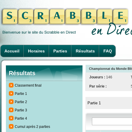
Accueil
Horaires
Parties
Résultats
FAQ
Championnat du Monde Blitz 
Résultats
Joueurs :
146
Classement final
Par série :
Partie 1
Partie 2
Partie 1
Partie 3
Partie 4
Cumul après 2 parties