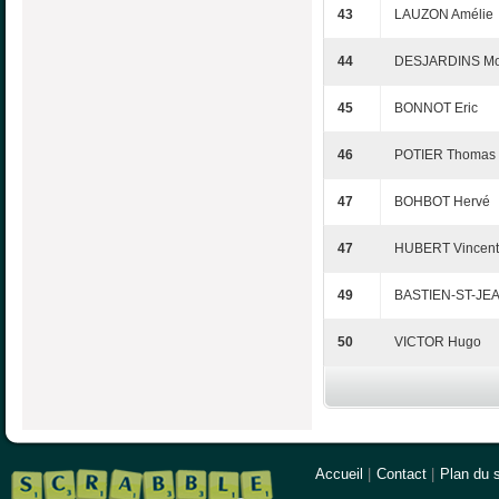
43
LAUZON Amélie
44
DESJARDINS Mo
45
BONNOT Eric
46
POTIER Thomas
47
BOHBOT Hervé
47
HUBERT Vincent
49
BASTIEN-ST-JEA
50
VICTOR Hugo
Accueil
|
Contact
|
Plan du s