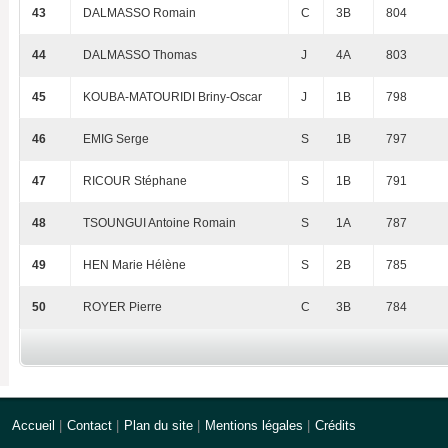
43
DALMASSO Romain
C
3B
804
44
DALMASSO Thomas
J
4A
803
45
KOUBA-MATOURIDI Briny-Oscar
J
1B
798
46
EMIG Serge
S
1B
797
47
RICOUR Stéphane
S
1B
791
48
TSOUNGUI Antoine Romain
S
1A
787
49
HEN Marie Hélène
S
2B
785
50
ROYER Pierre
C
3B
784
Accueil
|
Contact
|
Plan du site
|
Mentions légales
|
Crédits