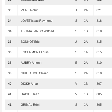
33
PAIRE Robin
J
2A
821
34
LOVET Isaac Raymond
S
1A
818
34
TSUATA LANDO Wilfried
S
1B
818
36
BONNOT Eric
J
2A
815
36
EGGERMONT Louis
S
1A
815
38
AUBRY Antonin
E
2A
810
38
GUILLAUME Olivier
S
2A
810
40
DIOKH Amar
V
1B
807
41
DAIGLE Jean
V
1B
805
41
GRIMAL Rémi
S
1A
805