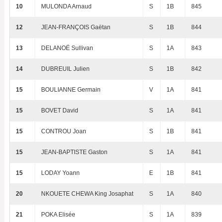
10
MULONDA Arnaud
S
1B
845
12
JEAN-FRANÇOIS Gaëtan
S
1B
844
13
DELANOË Sullivan
S
1A
843
14
DUBREUIL Julien
S
1B
842
15
BOULIANNE Germain
V
1A
841
15
BOVET David
S
1A
841
15
CONTROU Joan
S
1B
841
15
JEAN-BAPTISTE Gaston
S
1A
841
15
LODAY Yoann
E
1B
841
20
NKOUETE CHEWA King Josaphat
S
1A
840
21
POKA Elisée
S
1A
839