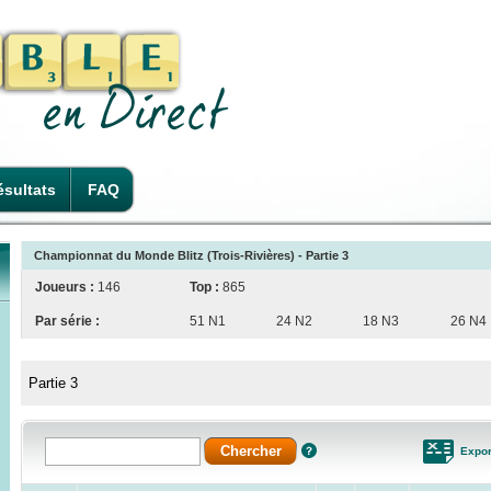
sultats
FAQ
Championnat du Monde Blitz (Trois-Rivières) - Partie 3
Joueurs :
146
Top :
865
Par série :
51 N1
24 N2
18 N3
26 N4
Partie 3
Expor