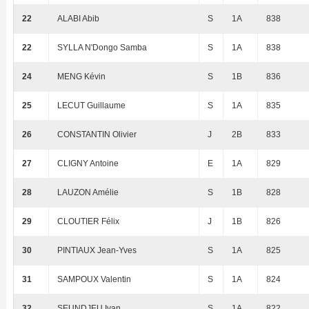
22
ALABI Abib
S
1A
838
22
SYLLA N'Dongo Samba
S
1A
838
24
MENG Kévin
S
1B
836
25
LECUT Guillaume
S
1A
835
26
CONSTANTIN Olivier
J
2B
833
27
CLIGNY Antoine
E
1A
829
28
LAUZON Amélie
S
1B
828
29
CLOUTIER Félix
J
1B
826
30
PINTIAUX Jean-Yves
S
1A
825
31
SAMPOUX Valentin
S
1A
824
32
SEUNDJEU Ivan
S
1A
822