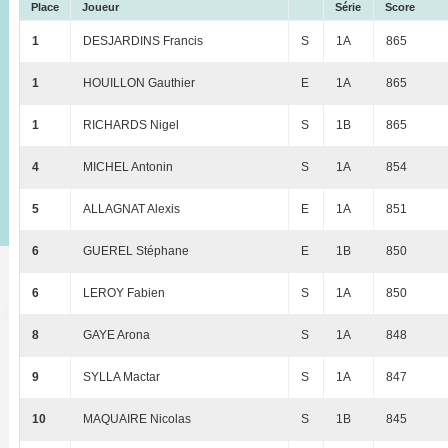
Place
Joueur
Série
Score
1
DESJARDINS Francis
S
1A
865
1
HOUILLON Gauthier
E
1A
865
1
RICHARDS Nigel
S
1B
865
4
MICHEL Antonin
S
1A
854
5
ALLAGNAT Alexis
E
1A
851
6
GUEREL Stéphane
E
1B
850
6
LEROY Fabien
S
1A
850
8
GAYE Arona
S
1A
848
9
SYLLA Mactar
S
1A
847
10
MAQUAIRE Nicolas
S
1B
845