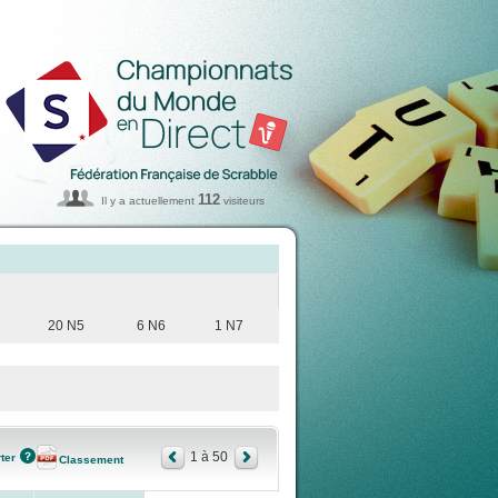
112
Il y a actuellement
visiteurs
20 N5
6 N6
1 N7
1 à 50
ter
Classement