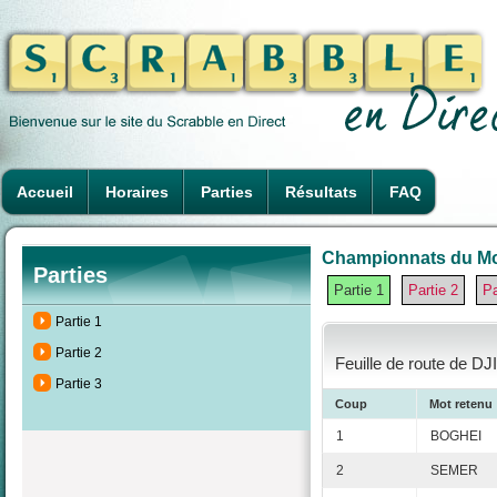
Accueil
Horaires
Parties
Résultats
FAQ
Championnats du Mon
Parties
Partie 1
Partie 2
Pa
Partie 1
Partie 2
Feuille de route de DJ
Partie 3
Coup
Mot retenu
1
BOGHEI
2
SEMER