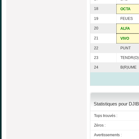
18
OCTA
19
FEUES
20
ALFA
21
VIVO
22
PUNT
23
TENDR(O
24
B(R)UME
Statistiques pour DJIB
Tops trouvés :
Zéros :
Avertissements :