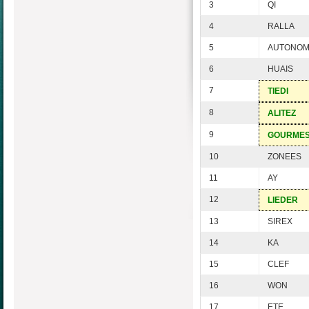
3
QI
4
RALLA
5
AUTONO
6
HUAIS
7
TIEDI
8
ALITEZ
9
GOURME
10
ZONEES
11
AY
12
LIEDER
13
SIREX
14
KA
15
CLEF
16
WON
17
ETE