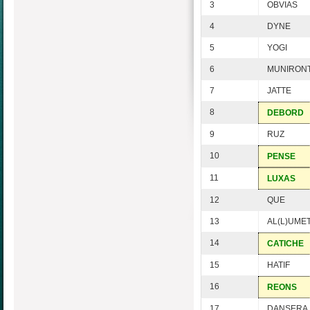
3
OBVIAS
4
DYNE
5
YOGI
6
MUNIRON
7
JATTE
8
DEBORD
9
RUZ
10
PENSE
11
LUXAS
12
QUE
13
AL(L)UME
14
CATICHE
15
HATIF
16
REONS
17
DANSERA