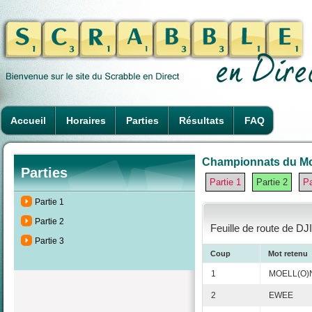
Accueil
Horaires
Parties
Résultats
FAQ
Championnats du Mon
Parties
Partie 1
Partie 2
Pa
Partie 1
Partie 2
Feuille de route de DJ
Partie 3
Coup
Mot retenu
1
MOELL(O)
2
EWEE