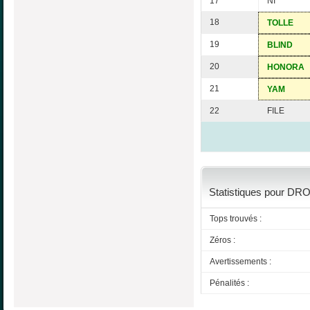
17
NI
18
TOLLE
19
BLIND
20
HONORA
21
YAM
22
FILE
Statistiques pour DRO
Tops trouvés :
Zéros :
Avertissements :
Pénalités :