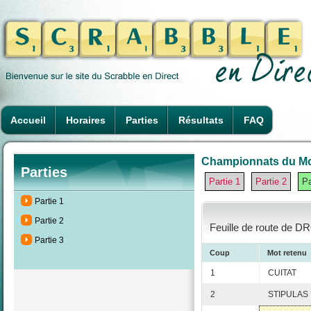
Accueil
Horaires
Parties
Résultats
FAQ
Championnats du Mon
Parties
Partie 1
Partie 2
Pa
Partie 1
Partie 2
Feuille de route de D
Partie 3
Coup
Mot retenu
1
CUITAT
2
STIPULAS