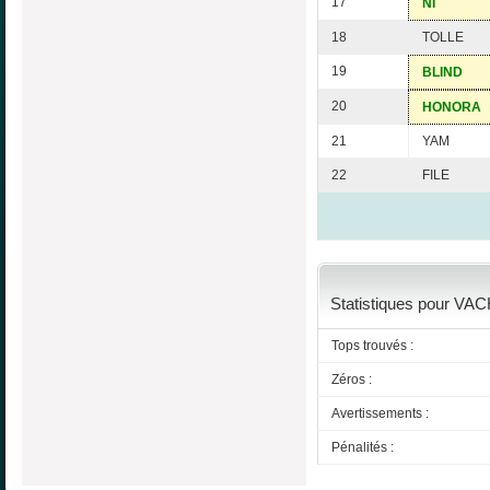
17
NI
18
TOLLE
19
BLIND
20
HONORA
21
YAM
22
FILE
Statistiques pour VAC
Tops trouvés :
Zéros :
Avertissements :
Pénalités :