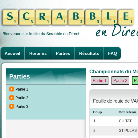
Accueil
Horaires
Parties
Résultats
FAQ
Championnats du Mon
Parties
Partie 1
Partie 2
Pa
Partie 1
Partie 2
Feuille de route de VA
Partie 3
Coup
Mot retenu
1
CUITAT
2
STIPULAS