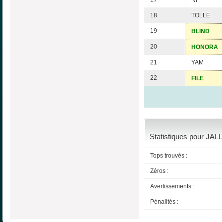
17
NI
18
TOLLE
19
BLIND
20
HONORA
21
YAM
22
FILE
Statistiques pour JAL
Tops trouvés :
Zéros :
Avertissements :
Pénalités :