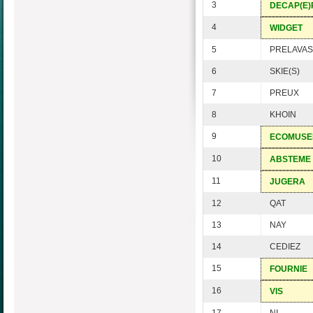
3
DECAP(E)
4
WIDGET
5
PRELAVAS
6
SKIE(S)
7
PREUX
8
KHOIN
9
ECOMUSE
10
ABSTEME
11
JUGERA
12
QAT
13
NAY
14
CEDIEZ
15
FOURNIE
16
VIS