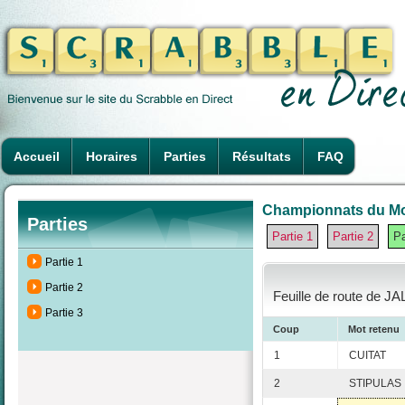
Accueil
Horaires
Parties
Résultats
FAQ
Championnats du Mon
Parties
Partie 1
Partie 2
Pa
Partie 1
Partie 2
Feuille de route de JA
Partie 3
Coup
Mot retenu
1
CUITAT
2
STIPULAS