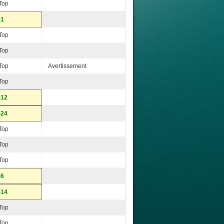
Top
-1
Top
Top
Top
Avertissement
Top
-12
-24
Top
Top
Top
-6
-14
Top
Top