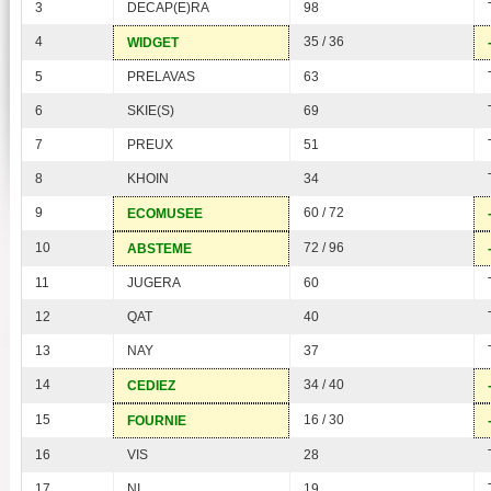
3
DECAP(E)RA
98
4
35 / 36
WIDGET
5
PRELAVAS
63
6
SKIE(S)
69
7
PREUX
51
8
KHOIN
34
9
60 / 72
ECOMUSEE
10
72 / 96
ABSTEME
11
JUGERA
60
12
QAT
40
13
NAY
37
14
34 / 40
CEDIEZ
15
16 / 30
FOURNIE
16
VIS
28
17
NI
19