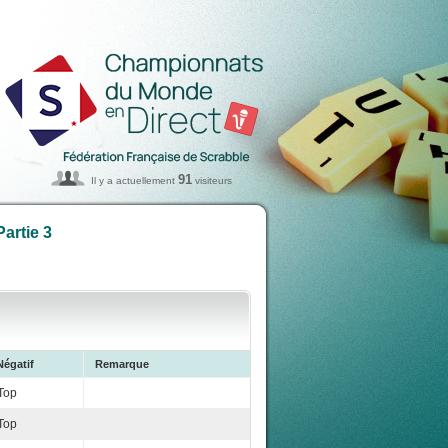
91
Il y a actuellement
visiteurs
artie 3
Négatif
Remarque
Top
Top