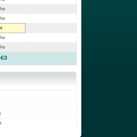
Top
Top
-6
Top
Top
-63
t
é.