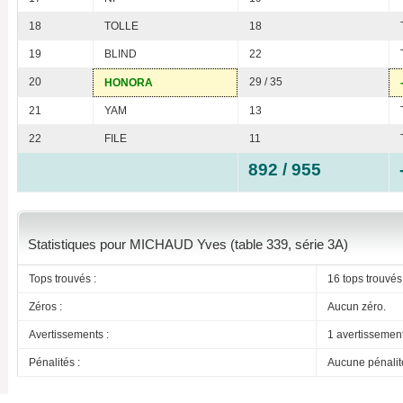
18
TOLLE
18
19
BLIND
22
20
29 / 35
HONORA
21
YAM
13
22
FILE
11
892 / 955
Statistiques pour MICHAUD Yves (table 339, série 3A)
Tops trouvés :
16 tops trouvés
Zéros :
Aucun zéro.
Avertissements :
1 avertissemen
Pénalités :
Aucune pénalit