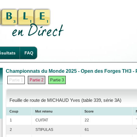
sultats
FAQ
Championnats du Monde 2025 - Open des Forges TH3 - P
Partie 1
Partie 2
Partie 3
Feuille de route de MICHAUD Yves (table 339, série 3A)
Coup
Mot retenu
Score
1
CUITAT
22
2
STIPULAS
61