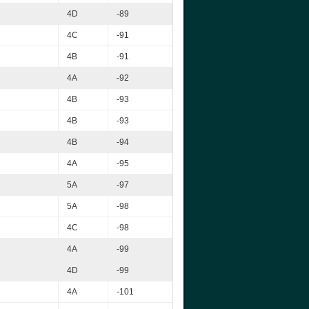
4D
-89
4C
-91
4B
-91
4A
-92
4B
-93
4B
-93
4B
-94
4A
-95
5A
-97
5A
-98
4C
-98
4A
-99
4D
-99
4A
-101