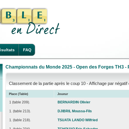
sultats
FAQ
Championnats du Monde 2025 - Open des Forges TH3 - P
Classement de la partie après le coup 10 - Affichage par négatif
Place (Table)
Joueur
1 (table 209).
BERNARDIN Olivier
1. (table 213).
DJIBRIL Moussa-Fils
1. (table 218).
TSUATA LANDO Wilfried
1. (table 234).
TCHOUYO Eric Salvador