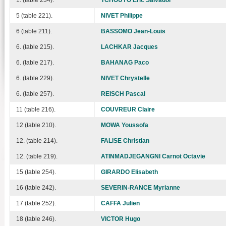
5 (table 221).
NIVET Philippe
6 (table 211).
BASSOMO Jean-Louis
6. (table 215).
LACHKAR Jacques
6. (table 217).
BAHANAG Paco
6. (table 229).
NIVET Chrystelle
6. (table 257).
REISCH Pascal
11 (table 216).
COUVREUR Claire
12 (table 210).
MOWA Youssofa
12. (table 214).
FALISE Christian
12. (table 219).
ATINMADJEGANGNI Carnot Octavie
15 (table 254).
GIRARDO Elisabeth
16 (table 242).
SEVERIN-RANCE Myrianne
17 (table 252).
CAFFA Julien
18 (table 246).
VICTOR Hugo