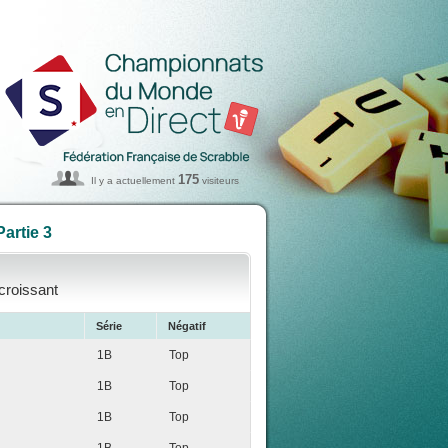
175
Il y a actuellement
visiteurs
artie 3
 croissant
Série
Négatif
1B
Top
1B
Top
1B
Top
1B
Top