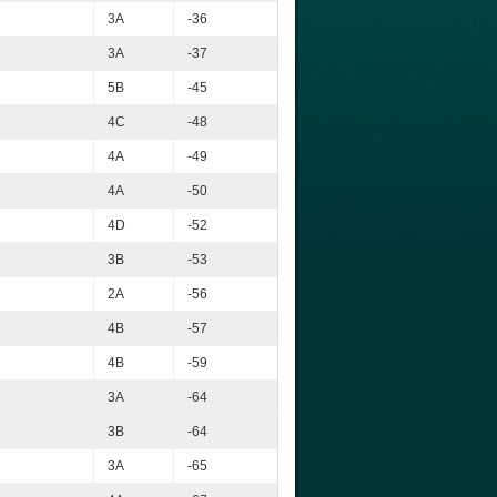
3A
-36
3A
-37
5B
-45
4C
-48
4A
-49
4A
-50
4D
-52
3B
-53
2A
-56
4B
-57
4B
-59
3A
-64
3B
-64
3A
-65