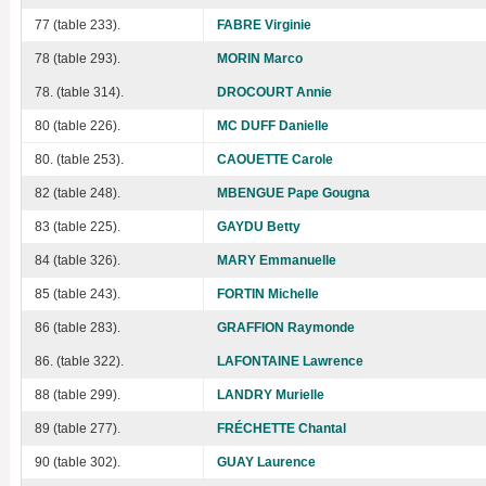
77 (table 233).
FABRE Virginie
78 (table 293).
MORIN Marco
78. (table 314).
DROCOURT Annie
80 (table 226).
MC DUFF Danielle
80. (table 253).
CAOUETTE Carole
82 (table 248).
MBENGUE Pape Gougna
83 (table 225).
GAYDU Betty
84 (table 326).
MARY Emmanuelle
85 (table 243).
FORTIN Michelle
86 (table 283).
GRAFFION Raymonde
86. (table 322).
LAFONTAINE Lawrence
88 (table 299).
LANDRY Murielle
89 (table 277).
FRÉCHETTE Chantal
90 (table 302).
GUAY Laurence