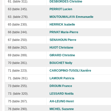
61. (table 311).
DESBORDES Christine
63 (table 245).
PERROT Lucien
63. (table 276).
MOUTOUMALAYA Emmanuelle
65 (table 230).
HERRICK Isabelle
66 (table 244).
PRIVAT Marie-Pierre
67 (table 250).
SENAHOUN Pierre
68 (table 262).
HUOT Christiane
69 (table 289).
GIRARD Christine
70 (table 281).
BOUCHET Nelly
71 (table 223).
CARCOPINO-TUSOLI Xavière
71. (table 261).
LAMOUR Patricia
73 (table 255).
DROUIN France
73. (table 320).
LESSARD Noëlla
75 (table 267).
AH-LEUNG Henri
76 (table 290).
MICHEL Suzanne