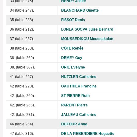
33 (table 275).
HENRY Josée
34 (table 247).
BLANCHARD Ginette
35 (table 288).
FISSOT Denis
36 (table 212).
LONLA SOCPA Jules Bernard
37 (table 237).
MOUSSEDIKOU Moussakalan
38 (table 258).
CÔTÉ Renée
38. (table 269).
DEMEY Guy
38. (table 307).
URIE Evelyne
41 (table 227).
HUTZLER Catherine
42 (table 228).
GAUTHIER Francine
42. (table 260).
ST-PIERRE Ruth
42. (table 266).
PARENT Pierre
42. (table 271).
JALLEAU Catherine
46 (table 264).
DUFOUR Anne
47 (table 316).
DE LA REBERDIERE Huguette