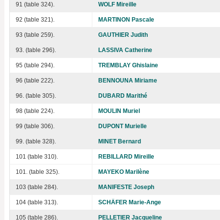
91 (table 324).
WOLF Mireille
92 (table 321).
MARTINON Pascale
93 (table 259).
GAUTHIER Judith
93. (table 296).
LASSIVA Catherine
95 (table 294).
TREMBLAY Ghislaine
96 (table 222).
BENNOUNA Miriame
96. (table 305).
DUBARD Marithé
98 (table 224).
MOULIN Muriel
99 (table 306).
DUPONT Murielle
99. (table 328).
MINET Bernard
101 (table 310).
REBILLARD Mireille
101. (table 325).
MAYEKO Marilène
103 (table 284).
MANIFESTE Joseph
104 (table 313).
SCHÄFER Marie-Ange
105 (table 286).
PELLETIER Jacqueline