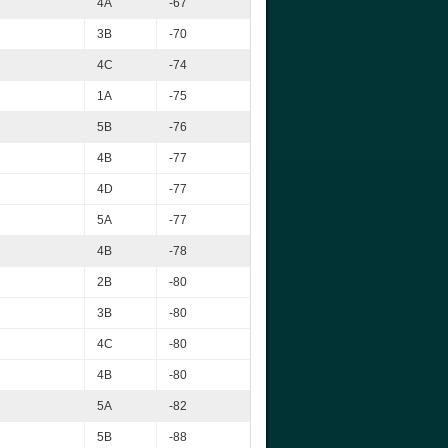
4A
-67
3B
-70
4C
-74
1A
-75
5B
-76
4B
-77
4D
-77
5A
-77
4B
-78
2B
-80
3B
-80
4C
-80
4B
-80
5A
-82
5B
-88