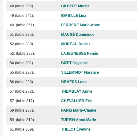
48 (table 265).
GILBERT Muriel
49 (table 241).
IGABILLE Lina
49. (table 251).
FERRERE Marie-Anne
51 (table 235).
MAUGÉ Dominique
52 (table 280).
MOREAU Daniel
52. (table 292).
LAJEUNESSE Renée
54 (table 301).
BIZET Guylaine
55 (table 297).
VILLEMINOT Florence
56 (table 238).
DEMERS Lucie
57 (table 272).
TREMBLAY Annie
57. (table 317).
CHEVALLIER Eric
59 (table 287).
PARIS Marie-Claude
59. (table 319).
TURPIN Anne-Marie
61 (table 309).
THELOT Évelyne