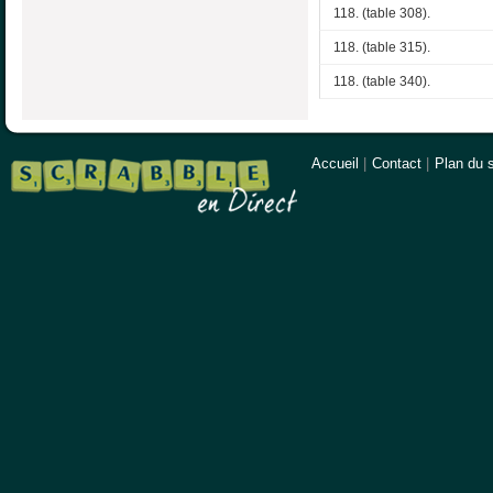
118. (table 308).
118. (table 315).
118. (table 340).
Accueil
|
Contact
|
Plan du s