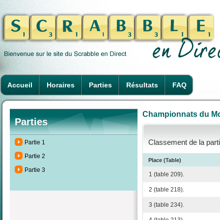
Accueil
Horaires
Parties
Résultats
FAQ
Championnats du Mon
Parties
Classement de la parti
Partie 1
Partie 2
Place (Table)
Partie 3
1 (table 209).
2 (table 218).
3 (table 234).
4 (table 213).