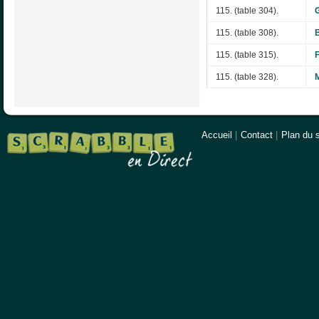
115. (table 304).
115. (table 308).
115. (table 315).
115. (table 328).
Accueil
|
Contact
|
Plan du s