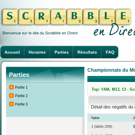
Accueil
Horaires
Parties
Résultats
FAQ
Championnats du Mon
Parties
Partie 1
Top: YAM, M13, 13 - Sc
Partie 2
Partie 3
Détail des négatifs du
Table
J
1 (table 209).