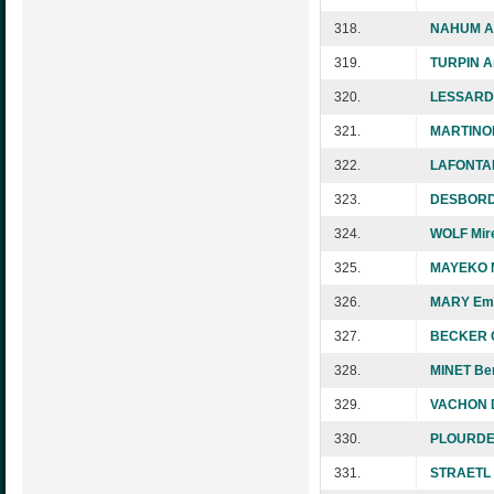
318.
NAHUM A
319.
TURPIN A
320.
LESSARD 
321.
MARTINON
322.
LAFONTAI
323.
DESBORDE
324.
WOLF Mire
325.
MAYEKO M
326.
MARY Em
327.
BECKER C
328.
MINET Be
329.
VACHON 
330.
PLOURDE 
331.
STRAETL 