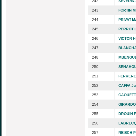
242.
SEVERIN-
243.
FORTIN Mi
244.
PRIVAT Ma
245.
PERROT L
246.
VICTOR H
247.
BLANCHAR
248.
MBENGUE
250.
SENAHOUN
251.
FERRERE 
252.
CAFFA Jul
253.
CAOUETTE
254.
GIRARDO 
255.
DROUIN F
256.
LABRECQ
257.
REISCH P