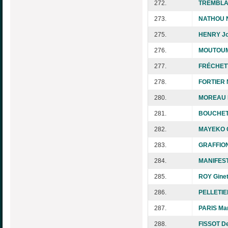
272.
TREMBLA
273.
NATHOU N
275.
HENRY J
276.
MOUTOUM
277.
FRÉCHETT
278.
FORTIER 
280.
MOREAU D
281.
BOUCHET 
282.
MAYEKO C
283.
GRAFFIO
284.
MANIFEST
285.
ROY Ginet
286.
PELLETIE
287.
PARIS Mar
288.
FISSOT D