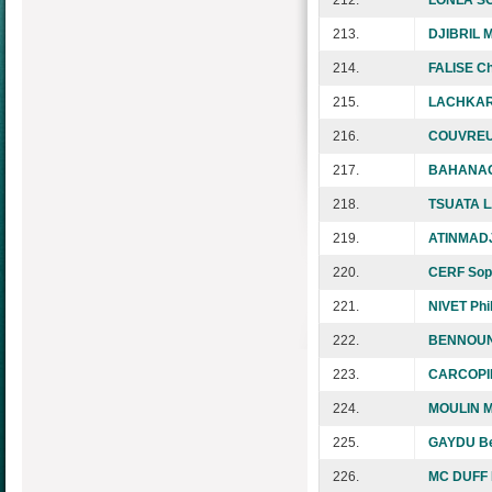
213.
DJIBRIL M
214.
FALISE Ch
215.
LACHKAR
216.
COUVREUR
217.
BAHANAG
218.
TSUATA L
219.
ATINMADJ
220.
CERF Sop
221.
NIVET Phi
222.
BENNOUN
223.
CARCOPIN
224.
MOULIN M
225.
GAYDU Be
226.
MC DUFF D