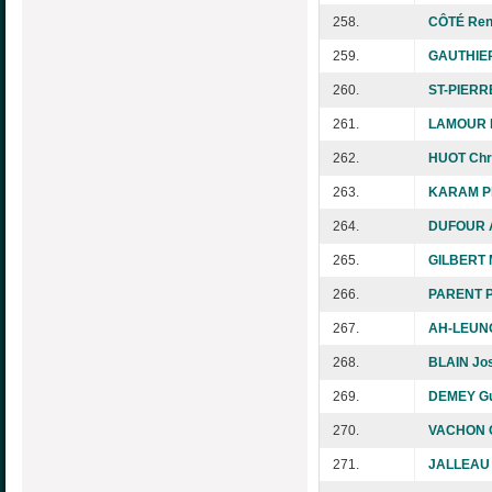
258.
CÔTÉ Re
259.
GAUTHIER
260.
ST-PIERR
261.
LAMOUR P
262.
HUOT Chri
263.
KARAM Ph
264.
DUFOUR 
265.
GILBERT M
266.
PARENT P
267.
AH-LEUNG
268.
BLAIN Jo
269.
DEMEY G
270.
VACHON C
271.
JALLEAU 