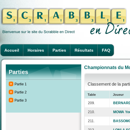
Accueil
Horaires
Parties
Résultats
FAQ
Championnats du Mon
Parties
Classement de la parti
Partie 1
Partie 2
Table
Joueur
Partie 3
209.
BERNARDI
210.
MOWA You
211.
BASSOMO 
212.
LONLA SO