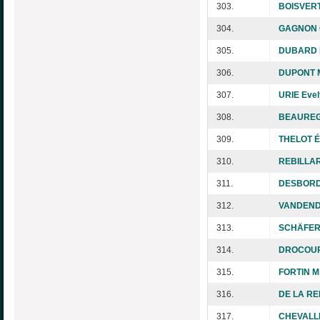
303.
BOISVERT
304.
GAGNON 
305.
DUBARD M
306.
DUPONT M
307.
URIE Eve
308.
BEAUREG
309.
THELOT É
310.
REBILLARD
311.
DESBORDE
312.
VANDENDY
313.
SCHÄFER 
314.
DROCOUR
315.
FORTIN Mi
316.
DE LA RE
317.
CHEVALLI