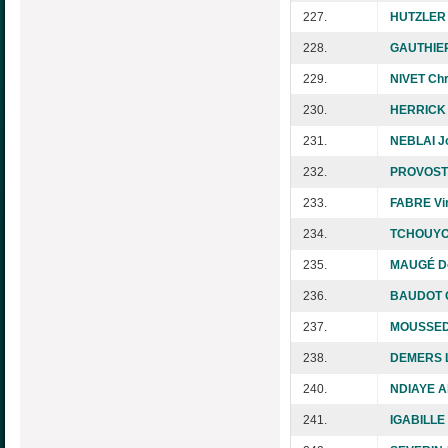
227.
HUTZLER 
228.
GAUTHIER
229.
NIVET Chr
230.
HERRICK I
231.
NEBLAI J
232.
PROVOST
233.
FABRE Vir
234.
TCHOUYO 
235.
MAUGÉ D
236.
BAUDOT C
237.
MOUSSED
238.
DEMERS L
240.
NDIAYE A
241.
IGABILLE 