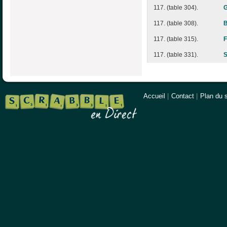
117. (table 304).
117. (table 308).
117. (table 315).
F
117. (table 331).
S
Accueil
|
Contact
|
Plan du s