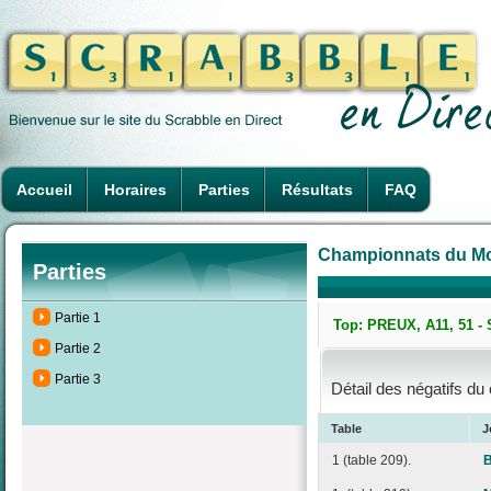
Accueil
Horaires
Parties
Résultats
FAQ
Championnats du Mon
Parties
Partie 1
Top: PREUX, A11, 51 - 
Partie 2
Partie 3
Détail des négatifs du
Table
J
1 (table 209).
B