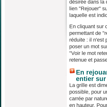
désirée dans la
lien "Rejouer" su
laquelle est indi
En cliquant sur 
permettant de "re
réduite : il n'es
poser un mot sur
"Voir le mot rete
retenue et passe
En rejouan
entier su
La grille est di
possible, pour un
carrée par natur
en hauteur. Pour 