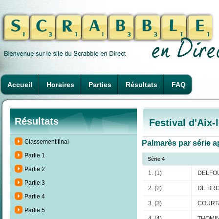
Accueil
Horaires
Parties
Résultats
FAQ
Résultats
Festival d'Aix
Classement final
Palmarès par série ap
Partie 1
Série 4
Partie 2
1. (1)
DELFOU
Partie 3
2. (2)
DE BRO
Partie 4
3. (3)
COURTA
Partie 5
4. (4)
THOMIN