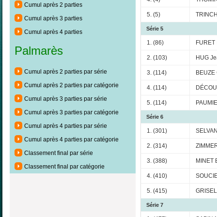
Cumul après 2 parties
5. (5)
TRINCH
Cumul après 3 parties
Série 5
Cumul après 4 parties
1. (86)
FURET 
Palmarès
2. (103)
HUG Je
Cumul après 2 parties par série
3. (114)
BEUZE 
Cumul après 2 parties par catégorie
4. (114)
DÉCOU
Cumul après 3 parties par série
5. (114)
PAUMIE
Cumul après 3 parties par catégorie
Série 6
Cumul après 4 parties par série
1. (301)
SELVAN
Cumul après 4 parties par catégorie
2. (314)
ZIMMER
Classement final par série
3. (388)
MINET 
Classement final par catégorie
4. (410)
SOUCIE
5. (415)
GRISEL 
Série 7