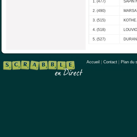
1. (477)
SAPIN N
2. (490)
MARSA
3. (515)
KOTHE 
4. (518)
LOUVIOT
5. (527)
DURAND
Accueil
|
Contact
|
Plan du s