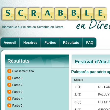
Accueil
Horaires
Parties
Résultats
FAQ
Résultats
Festival d'Aix
Classement final
Palmarès par série ap
Partie 1
Série 4
Partie 2
1. (1)
DELFOUR
Partie 3
2. (2)
PALLUY 
Partie 4
3. (3)
COURTA
Partie 5
4. (4)
GIROD C