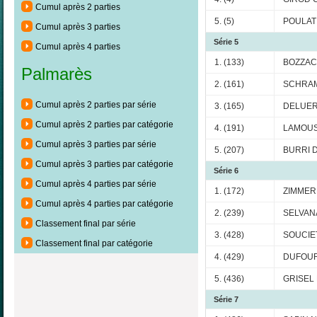
Cumul après 2 parties
5. (5)
POULAT 
Cumul après 3 parties
Série 5
Cumul après 4 parties
1. (133)
BOZZAC
Palmarès
2. (161)
SCHRAM
Cumul après 2 parties par série
3. (165)
DELUER
Cumul après 2 parties par catégorie
4. (191)
LAMOUS
Cumul après 3 parties par série
5. (207)
BURRI D
Cumul après 3 parties par catégorie
Série 6
Cumul après 4 parties par série
1. (172)
ZIMMER
Cumul après 4 parties par catégorie
2. (239)
SELVANA
Classement final par série
3. (428)
SOUCIET
Classement final par catégorie
4. (429)
DUFOUR 
5. (436)
GRISEL P
Série 7