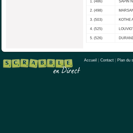
1. (486)
SAPIN N
2. (498)
MARSAN
3. (503)
KOTHE A
4. (525)
LOUVIOT
5. (526)
DURAND
Accueil
|
Contact
|
Plan du s