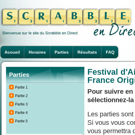
Accueil
Horaires
Parties
Résultats
FAQ
Festival d'
Parties
France Orig
Partie 1
Pour suivre en 
Partie 2
sélectionnez-la
Partie 3
Les parties son
Partie 4
Si vous vous con
Partie 5
vous permettra d