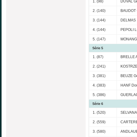
1. (98)
DUVAL Gi
2. (140)
BAUDOT 
3. (144)
DELMAS L
4. (144)
PEPOLI L
5. (147)
MONANGE
Série 5
1. (87)
BRELLE A
2. (241)
KOSTRZE
3. (381)
BEUZE G
4. (383)
HANF Do
5. (386)
GUERLAC
Série 6
1. (520)
SELVANAD
2. (559)
CARTERE
3. (580)
ANDLAUE