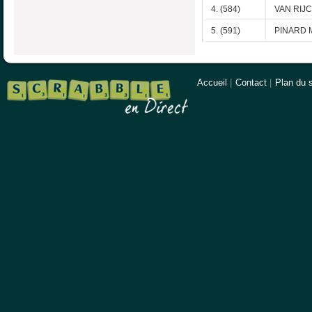
4. (584)
VAN RIJ
5. (591)
PINARD M
Accueil
|
Contact
|
Plan du s