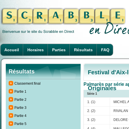
Accueil
Horaires
Parties
Résultats
FAQ
Résultats
Festival d'Aix
Classement final
Palmarès par série ap
Originales
Partie 1
Série 1
Partie 2
1. (1)
MICHEL A
Partie 3
2. (2)
RIVALAN
Partie 4
3. (2)
DELORE 
Partie 5
4. (4)
MALLEGO