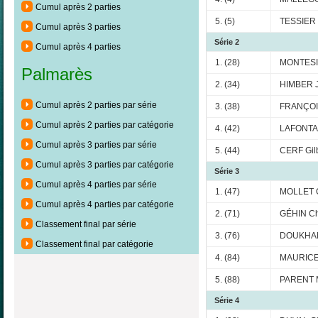
Cumul après 2 parties
5. (5)
TESSIER
Cumul après 3 parties
Série 2
Cumul après 4 parties
1. (28)
MONTESI
Palmarès
2. (34)
HIMBER J
Cumul après 2 parties par série
3. (38)
FRANÇOIS
Cumul après 2 parties par catégorie
4. (42)
LAFONTAI
Cumul après 3 parties par série
5. (44)
CERF Gilb
Cumul après 3 parties par catégorie
Série 3
Cumul après 4 parties par série
1. (47)
MOLLET 
Cumul après 4 parties par catégorie
2. (71)
GÉHIN Chr
Classement final par série
3. (76)
DOUKHA
Classement final par catégorie
4. (84)
MAURICE 
5. (88)
PARENT M
Série 4