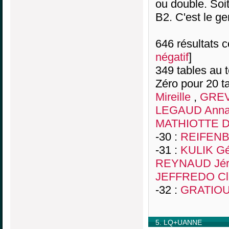
ou double. Soi
B2. C'est le g
646 résultats co
négatif
]
349 tables au 
Zéro pour 20 ta
Mireille
,
GREV
LEGAUD Ann
MATHIOTTE D
-30 :
REIFENB
-31 :
KULIK Gé
REYNAUD Jé
JEFFREDO Cl
-32 :
GRATIOU
5. LQ+UANNE