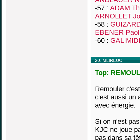
-57 :
ADAM Thi
ARNOLLET Jo
-58 :
GUIZARD 
EBENER Paol
-60 :
GALIMIDI
20. MLIREUO
Top: REMOULA
Remouler c'es
c'est aussi un 
avec énergie.
Si on n'est pa
KJC ne joue pas
pas dans sa têt