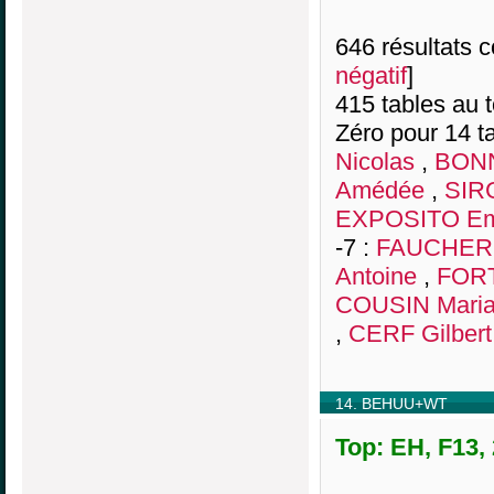
646 résultats co
négatif
]
415 tables au 
Zéro pour 14 ta
Nicolas
,
BONN
Amédée
,
SIR
EXPOSITO E
-7 :
FAUCHER 
Antoine
,
FORT
COUSIN Mari
,
CERF Gilbert
14. BEHUU+WT
Top: EH, F13,