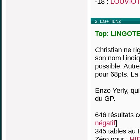
-18 :
LOUVIOT 
2. EG+TILNZ
Top: LINGOTEZ
Christian ne ri
son nom l'indiq
possible. Autr
pour 68pts. La 
Enzo Yerly, qui
du GP.
646 résultats co
négatif
]
345 tables au 
Zéro pour :
HI