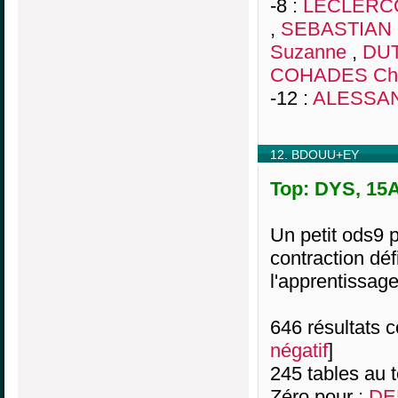
-8 :
LECLERC
,
SEBASTIAN 
Suzanne
,
DUT
COHADES Chri
-12 :
ALESSAN
12. BDOUU+EY
Top: DYS, 15A
Un petit ods9 
contraction déf
l'apprentissage
646 résultats co
négatif
]
245 tables au 
Zéro pour :
DE