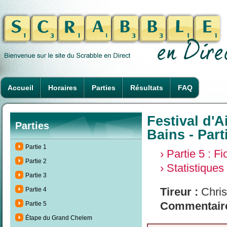
Accueil
Horaires
Parties
Résultats
FAQ
Festival d'A
Parties
Bains - Part
Partie 1
› Partie 5 : F
Partie 2
› Statistiques
Partie 3
Tireur :
Chris
Partie 4
Commentaire
Partie 5
Étape du Grand Chelem