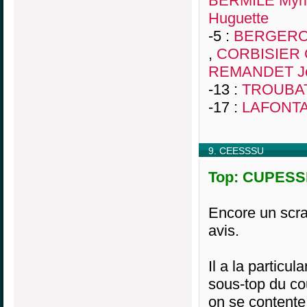
BERMILE Myr
Huguette
-5 :
BERGERO
,
CORBISIER C
REMANDET Je
-13 :
TROUBAT 
-17 :
LAFONTA
9. CEESSSU
Top: CUPESSE
Encore un scra
avis.
Il a la particul
sous-top du co
on se content