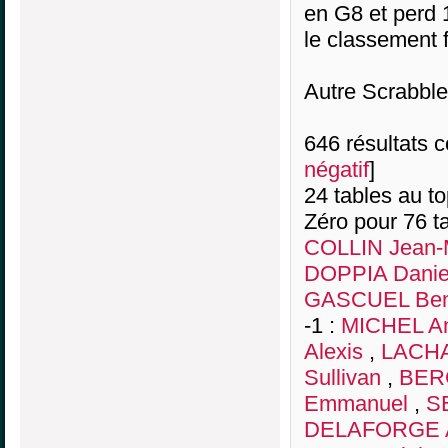
en G8 et perd 
le classement f
Autre Scrabbl
646 résultats co
négatif
]
24 tables au t
Zéro pour 76 ta
COLLIN Jean-
DOPPIA Danie
GASCUEL Ben
-1 :
MICHEL An
Alexis
,
LACHA
Sullivan
,
BER
Emmanuel
,
S
DELAFORGE 