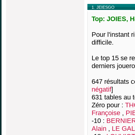
1. JEIESGO
Top: JOIES, H
Pour l'instant 
difficile.
Le top 15 se re
derniers jouero
647 résultats co
négatif
]
631 tables au 
Zéro pour :
TH
Françoise
,
PI
-10 :
BERNIER 
Alain
,
LE GALL