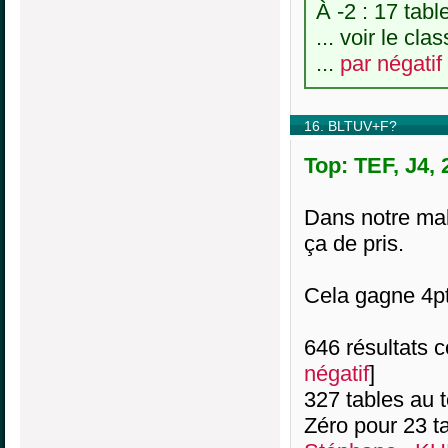
À -2 : 17 tabl
... voir le cl
...
par négatif
16. BLTUV+F?
Top: TEF, J4,
Dans notre mal
ça de pris.
Cela gagne 4p
646 résultats co
négatif
]
327 tables au 
Zéro pour 23 ta