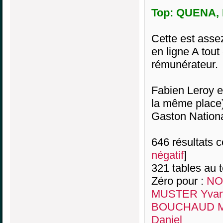
Top: QUENA, B
Cette est assez
en ligne A tout
rémunérateur.
Fabien Leroy 
la même place).
Gaston Nationa
646 résultats co
négatif
]
321 tables au 
Zéro pour :
NO
MUSTER Yva
BOUCHAUD Mar
Daniel