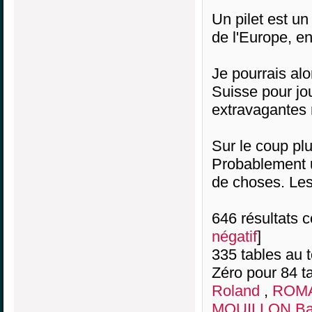
Un pilet est u
de l'Europe, en
Je pourrais alo
Suisse pour jou
extravagantes 
Sur le coup plu
Probablement
de choses. Les
646 résultats co
négatif
]
335 tables au 
Zéro pour 84 ta
Roland
,
ROMA
MOUILLON Bap