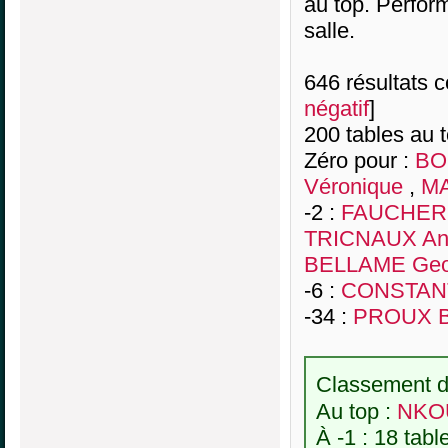
au top. Perfor
salle.
646 résultats co
négatif
]
200 tables au 
Zéro pour :
BO
Véronique
,
MA
-2 :
FAUCHER 
TRICNAUX An
BELLAME Geo
-6 :
CONSTANT
-34 :
PROUX B
Classement de
Au top :
NKOU
À -1 : 18 tabl