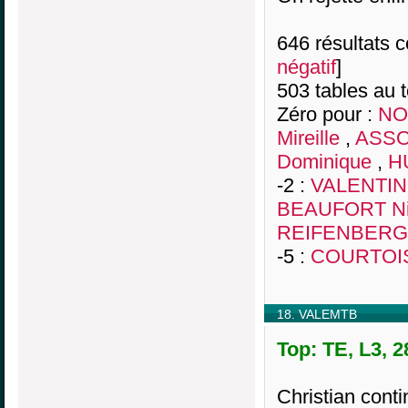
646 résultats co
négatif
]
503 tables au 
Zéro pour :
NO
Mireille
,
ASSO
Dominique
,
H
-2 :
VALENTIN
BEAUFORT Ni
REIFENBERG
-5 :
COURTOI
18. VALEMTB
Top: TE, L3, 
Christian cont