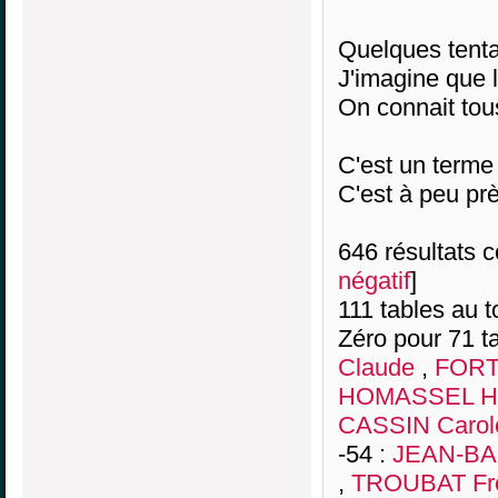
Quelques tenta
J'imagine que l
On connait tou
C'est un terme 
C'est à peu prè
646 résultats co
négatif
]
111 tables au 
Zéro pour 71 ta
Claude
,
FORT
HOMASSEL Hu
CASSIN Carol
-54 :
JEAN-BA
,
TROUBAT Fré