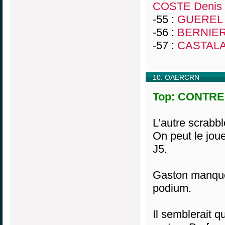
COSTE Denis
-55 :
GUEREL 
-56 :
BERNIER
-57 :
CASTALAN
10. OAERCRN
Top: CONTRER
L'autre scrabb
On peut le jou
J5.
Gaston manque 
podium.
Il semblerait 