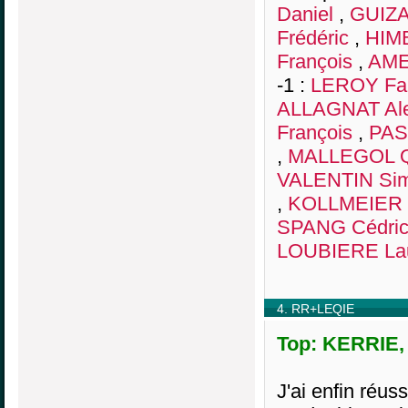
Daniel
,
GUIZA
Frédéric
,
HIMB
François
,
AME
-1 :
LEROY Fa
ALLAGNAT Ale
François
,
PAS
,
MALLEGOL Q
VALENTIN Si
,
KOLLMEIER 
SPANG Cédri
LOUBIERE Lau
4. RR+LEQIE
Top: KERRIE, 
J'ai enfin réus