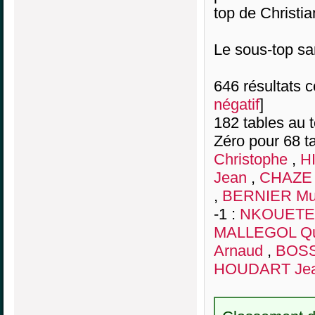
top de Christia
Le sous-top sa
646 résultats co
négatif
]
182 tables au 
Zéro pour 68 ta
Christophe
,
H
Jean
,
CHAZE 
,
BERNIER Mur
-1 :
NKOUETE 
MALLEGOL Qu
Arnaud
,
BOSSE
HOUDART Jea