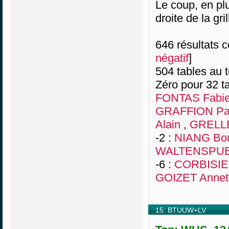
Le coup, en pl
droite de la gri
646 résultats co
négatif
]
504 tables au 
Zéro pour 32 ta
FONTAS Fabi
GRAFFION Pa
Alain
,
GRELLE
-2 :
NIANG Bo
WALTENSPUEH
-6 :
CORBISIER
GOIZET Annet
15. BTUUW+LV