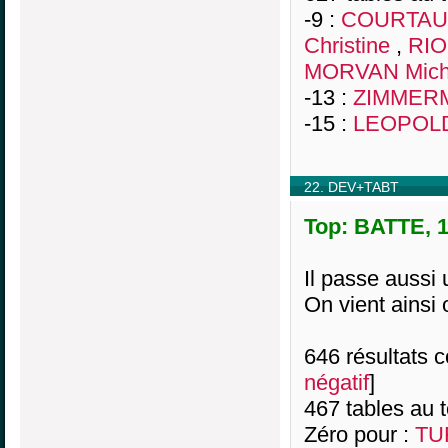
-9 :
COURTAUL
Christine
,
RIO
MORVAN Mich
-13 :
ZIMMERM
-15 :
LEOPOLD
22. DEV+TABT
Top: BATTE, 1
Il passe aussi 
On vient ainsi 
646 résultats co
négatif
]
467 tables au 
Zéro pour :
TU