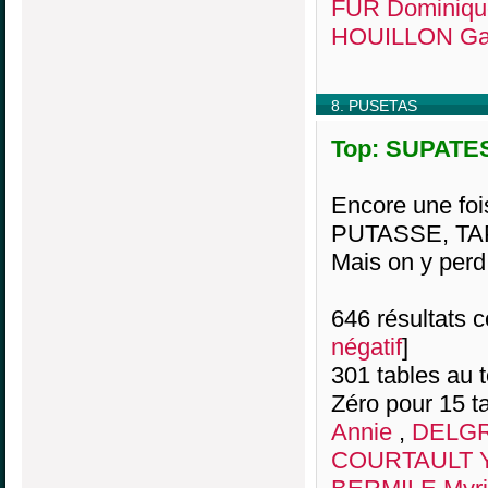
FUR Dominiqu
HOUILLON Gau
8. PUSETAS
Top: SUPATES,
Encore une foi
PUTASSE, TAP
Mais on y per
646 résultats co
négatif
]
301 tables au 
Zéro pour 15 ta
Annie
,
DELGR
COURTAULT Y