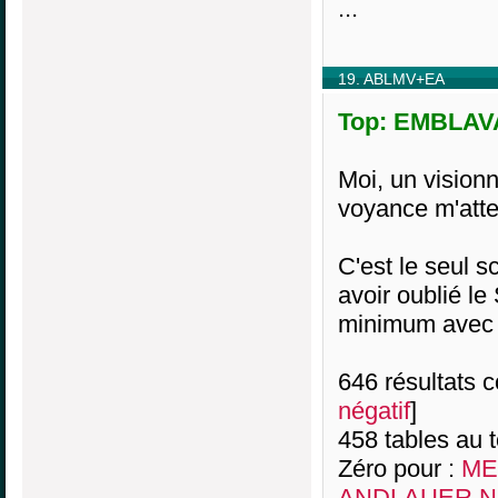
...
19. ABLMV+EA
Top: EMBLAVA
Moi, un visionn
voyance m'att
C'est le seul s
avoir oublié l
minimum avec
646 résultats co
négatif
]
458 tables au 
Zéro pour :
MEI
ANDLAUER N