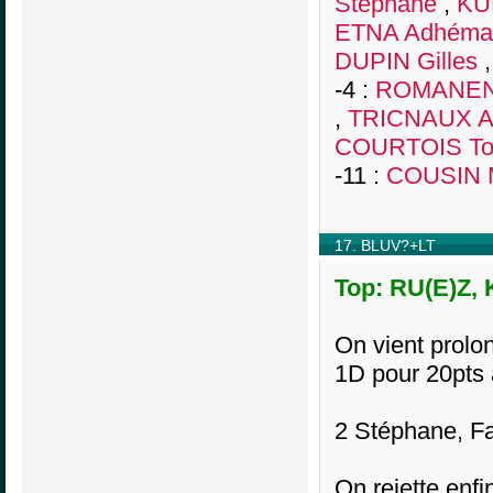
Stéphane
,
KU
ETNA Adhéma
DUPIN Gilles
-4 :
ROMANEN
,
TRICNAUX A
COURTOIS T
-11 :
COUSIN 
17. BLUV?+LT
Top: RU(E)Z, 
On vient prolo
1D pour 20pts a
2 Stéphane, Fa
On rejette enfin