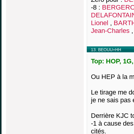
-8 :
BERGERO
DELAFONTAIN
Lionel
,
BARTH
Jean-Charles
13. BEOUU+HH
Top: HOP, 1G,
Ou HEP à la m
Le tirage me
je ne sais pas
Derrière KJC t
-1 à cause d
cités.