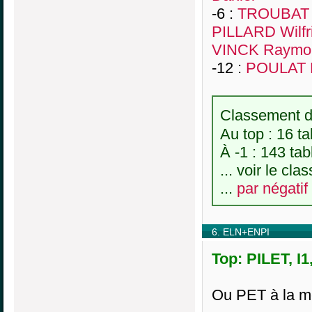
-6 :
TROUBAT F
PILLARD Wilfr
VINCK Raymo
-12 :
POULAT 
Classement de
Au top : 16 ta
À -1 : 143 tab
... voir le cl
...
par négatif
6. ELN+ENPI
Top: PILET, I1
Ou PET à la m