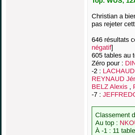
Top: WUS, 12A
Christian a bi
pas rejeter ce
646 résultats co
négatif
]
605 tables au 
Zéro pour :
DI
-2 :
LACHAUD J
REYNAUD Jé
BELZ Alexis
,
-7 :
JEFFREDO
Classement de
Au top :
NKOU
À -1 : 11 tabl