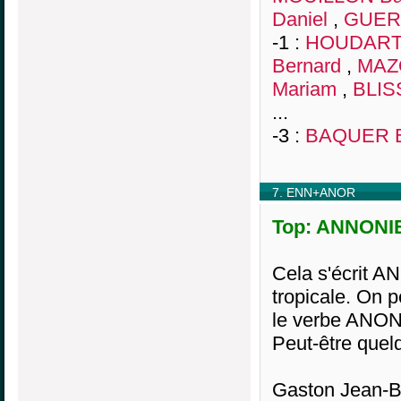
Daniel
,
GUERE
-1 :
HOUDART 
Bernard
,
MAZ
Mariam
,
BLIS
...
-3 :
BAQUER 
7. ENN+ANOR
Top: ANNONIE
Cela s'écrit A
tropicale. On 
le verbe ANONNE
Peut-être quel
Gaston Jean-B