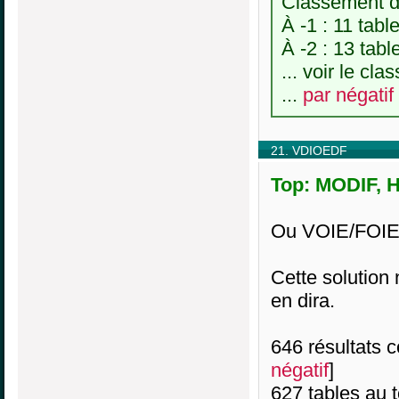
Classement de
À -1 : 11 tabl
À -2 : 13 tabl
... voir le cl
...
par négatif
21. VDIOEDF
Top: MODIF, H
Ou VOIE/FOIE
Cette solution
en dira.
646 résultats co
négatif
]
627 tables au 