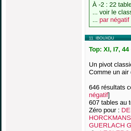
À -2 : 22 tabl
... voir le cl
...
par négatif
11. IBOUXDU
Top: XI, I7, 4
Un pivot clas
Comme un air 
646 résultats co
négatif
]
607 tables au 
Zéro pour :
DE
HORCKMANS 
GUERLACH Gu