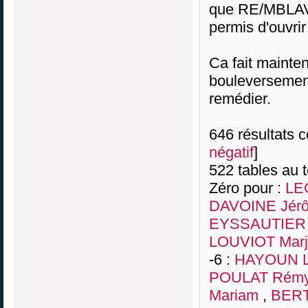
que RE/MBLAVE
permis d'ouvrir
Ca fait mainten
bouleversement
remédier.
646 résultats co
négatif
]
522 tables au 
Zéro pour :
LE
DAVOINE Jér
EYSSAUTIER 
LOUVIOT Marj
-6 :
HAYOUN L
POULAT Rém
Mariam
,
BERT